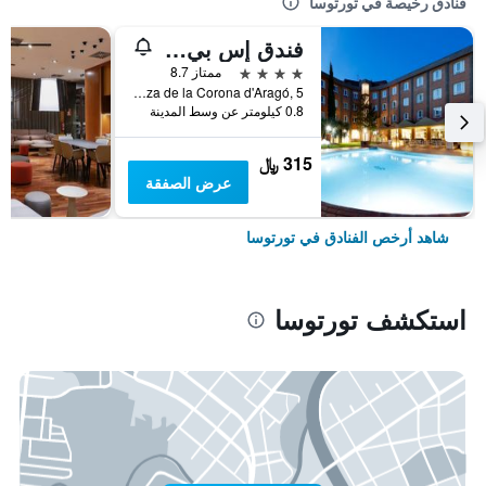
فنادق رخيصة في تورتوسا
فندق إس بي كورونا تورتوسا
4 نجوم
ممتاز 8.7
Plaza de la Corona d'Aragó, 5, تورتوسا, كاتالونيا, أسبانيا
0.8 كيلومتر عن وسط المدينة
315 ﷼
عرض الصفقة
شاهد أرخص الفنادق في تورتوسا
استكشف تورتوسا