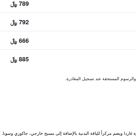
789 ﷼
792 ﷼
666 ﷼
885 ﷼
والرسوم المستحقة عند تسجيل المغادرة.
 غاردا ويضم مركزاً للياقة البدنية بالإضافة إلى مسبح خارجي، جاكوزي وسونا