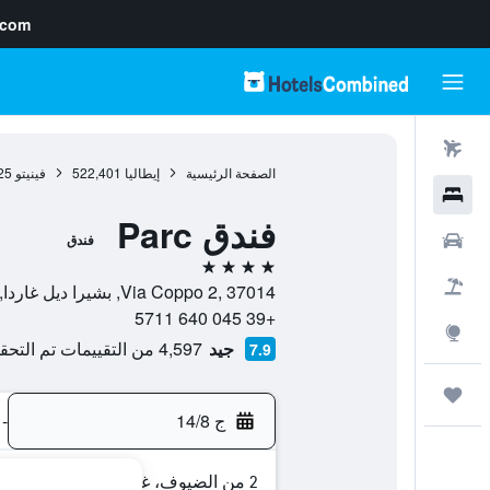
.com
رحلات طيران
الصفحة الرئيسية
إيطاليا
522,401
فينيتو
25
فنادق
فندق Parc
سيارات
فندق
4 نجوم
حزم العروض
Via Coppo 2, 37014, بشيرا ديل غاردا, فينيتو, إيطاليا
+39 045 640 5711
استكشاف
جيد
4,597 من التقييمات تم التحقق منها
7.9
رحلات
ج 14/8
-
2 من الضيوف، غرفة واحدة