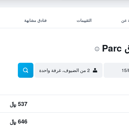
 عن
التقييمات
فنادق مشابهة
P
2 من الضيوف، غرفة واحدة
537 ﷼
646 ﷼