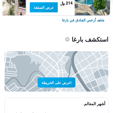
214 ﷼
عرض الصفقة
شاهد أرخص الفنادق في بارغا
استكشف بارغا
اعرض على الخريطة
أشهر المعالم