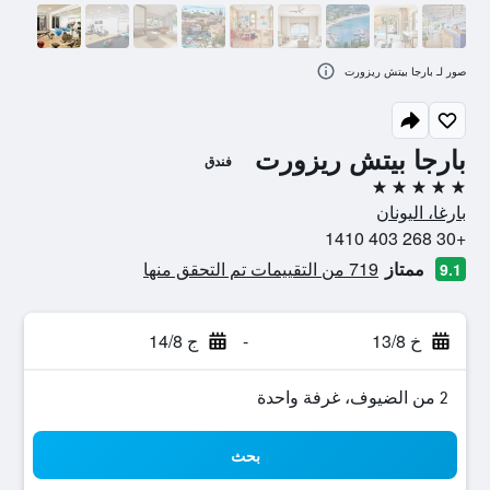
صور لـ بارجا بيتش ريزورت
بارجا بيتش ريزورت
فندق
5 نجوم
بارغا، اليونان
+30 268 403 1410
ممتاز
719 من التقييمات تم التحقق منها
9.1
خ 13/8
-
ج 14/8
2 من الضيوف، غرفة واحدة
بحث