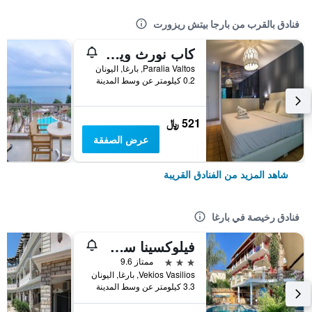
فنادق بالقرب من بارجا بيتش ريزورت
كاب نورث ويست
Paralia Valtos, بارغا, اليونان
0.2 كيلومتر عن وسط المدينة
521 ﷼
عرض الصفقة
شاهد المزيد من الفنادق القريبة
فنادق رخيصة في بارغا
فيلوكسينا سي آند فيو
3 نجوم
ممتاز 9.6
Vekios Vasilios, بارغا, اليونان
3.3 كيلومتر عن وسط المدينة