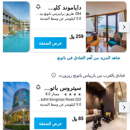
داياموند كليف ريزورت آند سبا، باتونج بيتش
284 طريق برابيرمي باتونغ بيتش, باتونغ, تايلاند
0.0 كيلومتر عن وسط المدينة
259 ﷼
عرض الصفقة
شاهد المزيد من أهم الفنادق في باتونغ
فنادق بالقرب من باريباس باتونج ريزورت
سيتروس باتونج هوتل باي كومباس هوسبيتاليتي
4 نجوم
ممتاز 8.0
222 Ratuthit Songroipi Road, باتونغ, تايلاند
0.0 كيلومتر عن وسط المدينة
85 ﷼
عرض الصفقة