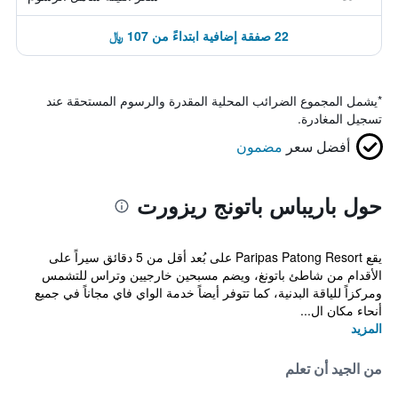
22 صفقة إضافية ابتداءً من 107 ﷼
*
يشمل المجموع الضرائب المحلية المقدرة والرسوم المستحقة عند
تسجيل المغادرة.
أفضل سعر
مضمون
حول باريباس باتونج ريزورت
يقع Paripas Patong Resort على بُعد أقل من 5 دقائق سيراً على
الأقدام من شاطئ باتونغ، ويضم مسبحين خارجيين وتراس للتشمس
ومركزاً للياقة البدنية، كما تتوفر أيضاً خدمة الواي فاي مجاناً في جميع
أنحاء مكان ال...
المزيد
من الجيد أن تعلم