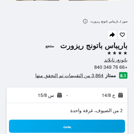
صور لـ باريباس باتونج ريزورت
باريباس باتونج ريزورت
منتجع
4 نجوم
باتونغ، تايلاند
+66 76 349 840
ممتاز
3,864 من التقييمات تم التحقق منها
8.1
ج 14/8
-
س 15/8
2 من الضيوف، غرفة واحدة
بحث