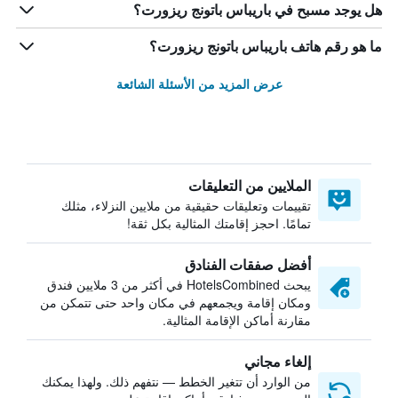
هل يوجد مسبح في باريباس باتونج ريزورت؟
ما هو رقم هاتف باريباس باتونج ريزورت؟
عرض المزيد من الأسئلة الشائعة
الملايين من التعليقات
تقييمات وتعليقات حقيقية من ملايين النزلاء، مثلك
تمامًا. احجز إقامتك المثالية بكل ثقة!
أفضل صفقات الفنادق
يبحث HotelsCombined في أكثر من 3 ملايين فندق
ومكان إقامة ويجمعهم في مكان واحد حتى تتمكن من
مقارنة أماكن الإقامة المثالية.
إلغاء مجاني
من الوارد أن تتغير الخطط — نتفهم ذلك. ولهذا يمكنك