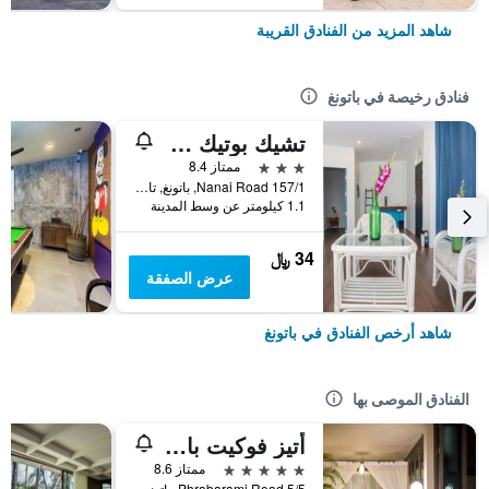
شاهد المزيد من الفنادق القريبة
فنادق رخيصة في باتونغ
تشيك بوتيك هوتل باتونج
3 نجوم
ممتاز 8.4
157/1 Nanai Road, باتونغ, تايلاند
1.1 كيلومتر عن وسط المدينة
34 ﷼
عرض الصفقة
شاهد أرخص الفنادق في باتونغ
الفنادق الموصى بها
أتيز فوكيت باتونج
5 نجوم
ممتاز 8.6
5/5 Phrabarami Road, باتونغ, تايلاند