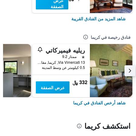
عرض
الصفقة
شاهد المزيد من الفنادق القريبة
فنادق رخيصة في كريما
ريليه فيميركاتي
نجمة واحدة
ممتاز 9.2
Via Vimercati 13, كريما, مقاطعة كريمونا, إيطاليا
0.5 كيلومتر عن وسط المدينة
332 ﷼
عرض الصفقة
شاهد أرخص الفنادق في كريما
استكشف كريما