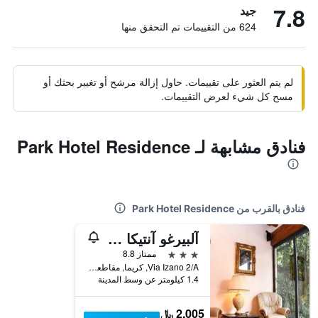
7.8
جيد
624 من التقييمات تم التحقق منها
لم يتم العثور على تقييمات. حاول إزالة مرشح أو تغيير بحثك أو
مسح كل شيء لعرض التقييمات.
فنادق مشابهة لـ Park Hotel Residence
فنادق بالقرب من Park Hotel Residence
آلبيرغو آنتيكا هوستيليريا
3 نجوم
ممتاز 8.8
Via Izano 2/A, كريما, مقاطعة كريمونا, إيطاليا
1.4 كيلومتر عن وسط المدينة
2,005 ﷼