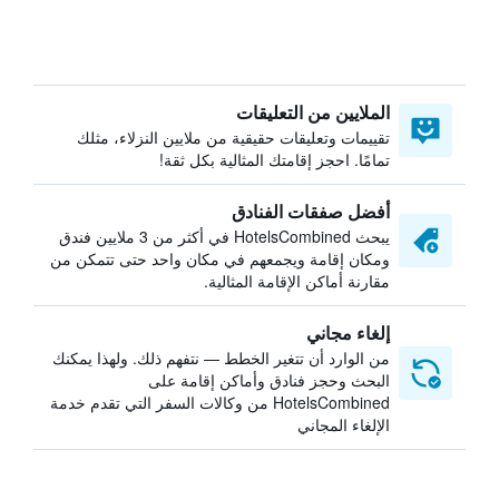
الملايين من التعليقات
تقييمات وتعليقات حقيقية من ملايين النزلاء، مثلك
تمامًا. احجز إقامتك المثالية بكل ثقة!
أفضل صفقات الفنادق
يبحث HotelsCombined في أكثر من 3 ملايين فندق
ومكان إقامة ويجمعهم في مكان واحد حتى تتمكن من
مقارنة أماكن الإقامة المثالية.
إلغاء مجاني
من الوارد أن تتغير الخطط — نتفهم ذلك. ولهذا يمكنك
البحث وحجز فنادق وأماكن إقامة على
HotelsCombined من وكالات السفر التي تقدم خدمة
الإلغاء المجاني