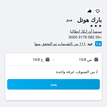
بارك هوتل
فندق
3 نجوم
سيسا أورانكا، إيطاليا
+39 082 3176 6000
جيد
111 من التقييمات تم التحقق منها
7.2
س 15/8
-
ح 16/8
2 من الضيوف، غرفة واحدة
بحث