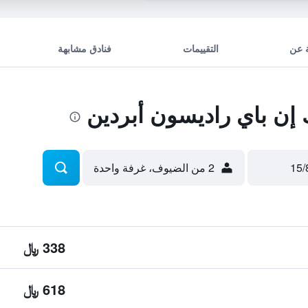
 عن
التقييمات
فنادق مشابهة
إن باي راديسون أبردين
2 من الضيوف، غرفة واحدة
338 ﷼
618 ﷼