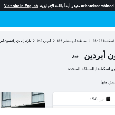
ar.hotelscombined
متوفر أيضاً باللغة الإنجليزية.
Visit site in English
اسكتلندا
35,438
مقاطعة أبردينشاير
686
أبردين
942
بارك إن باي راديسون أبر
ن أبردين
فندق
س 15/8