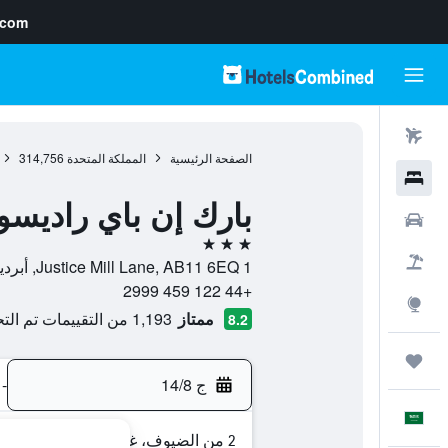
.com
رحلات طيران
الصفحة الرئيسية
المملكة المتحدة
314,756
فنادق
بارك إن باي راديسو
سيارات
3 نجوم
حزم العروض
1 Justice Mill Lane, AB11 6EQ, أبردين, اسكتلندا, المملكة المتحدة
+44 122 459 2999
استكشاف
ممتاز
1,193 من التقييمات تم التحقق منها
8.2
رحلات
ج 14/8
-
العَرَبِيَّة
2 من الضيوف، غرفة واحدة