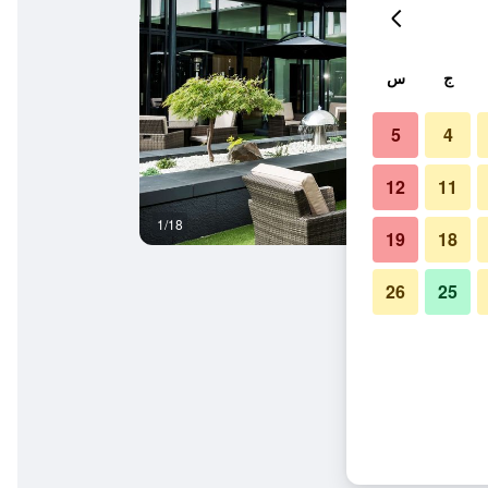
ج
س
5
4
12
11
1/18
غرفة الاجتماعات
19
18
26
25