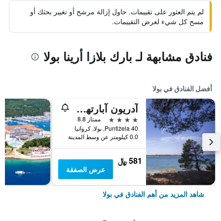
لم يتم العثور على تقييمات. حاول إزالة مرشح أو تغيير بحثك أو
مسح كل شيء لعرض التقييمات.
فنادق مشابهة لـ بارك بلازا أرينا بولا
أفضل الفنادق في بولا
آدريون آبارتهوتل
4 نجوم
ممتاز 8.8
Puntižela 40, بولا, كرواتيا
0.0 كيلومتر عن وسط المدينة
581 ﷼
عرض الصفقة
شاهد المزيد من أهم الفنادق في بولا