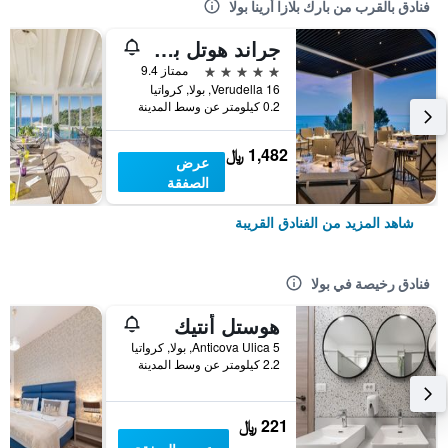
فنادق بالقرب من بارك بلازا أرينا بولا
جراند هوتل بريوني بولا، أحد فنادق راديسون كوليكشن
5 نجوم
ممتاز 9.4
Verudella 16, بولا, كرواتيا
0.2 كيلومتر عن وسط المدينة
1,482 ﷼
عرض
الصفقة
شاهد المزيد من الفنادق القريبة
فنادق رخيصة في بولا
هوستل أنتيك
Anticova Ulica 5, بولا, كرواتيا
2.2 كيلومتر عن وسط المدينة
221 ﷼