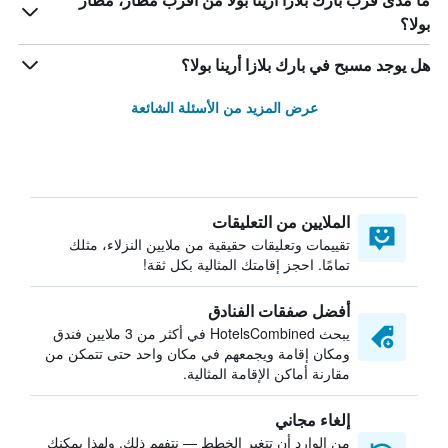
ما مدى قرب بارك بلازا أرينا بولا من أقرب مطار، مطار
بولا؟
هل يوجد مسبح في بارك بلازا أرينا بولا؟
عرض المزيد من الأسئلة الشائعة
الملايين من التعليقات
تقييمات وتعليقات حقيقية من ملايين النزلاء، مثلك
تمامًا. احجز إقامتك المثالية بكل ثقة!
أفضل صفقات الفنادق
يبحث HotelsCombined في أكثر من 3 ملايين فندق
ومكان إقامة ويجمعهم في مكان واحد حتى تتمكن من
مقارنة أماكن الإقامة المثالية.
إلغاء مجاني
من الوارد أن تتغير الخطط — نتفهم ذلك. ولهذا يمكنك