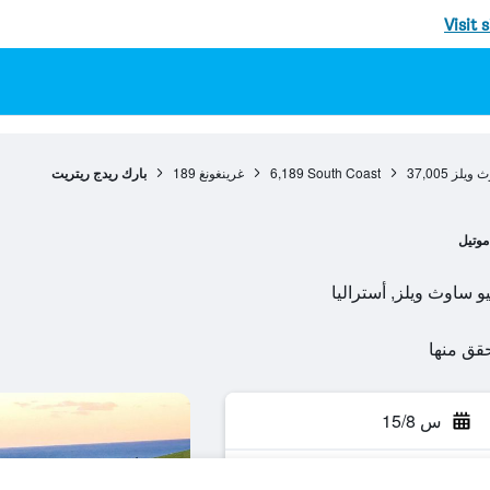
Visit 
ث ويلز
37,005
South Coast
6,189
غرينغونغ
189
بارك ريدج ريتريت
موتيل
س 15/8