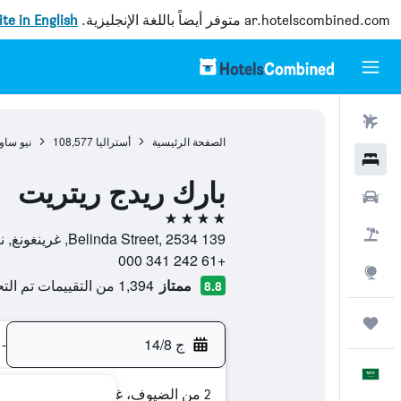
ar.hotelscombined.com
متوفر أيضاً باللغة الإنجليزية.
site in English
رحلات طيران
الصفحة الرئيسية
أستراليا
108,577
نيو ساو
فنادق
بارك ريدج ريتريت
سيارات
4 نجوم
حزم العروض
139 Belinda Street, 2534, غرينغونغ, نيو ساوث ويلز, أستراليا
+61 242 341 000
استكشاف
ممتاز
1,394 من التقييمات تم التحقق منها
8.8
رحلات
ج 14/8
-
العَرَبِيَّة
2 من الضيوف، غرفة واحدة