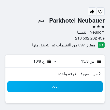
Parkhotel Neubauer
فندق
3 نجوم
Neudörfl، النمسا
+43 262 532 213
ممتاز
397 من التقييمات تم التحقق منها
8.1
س 15/8
-
ح 16/8
2 من الضيوف، غرفة واحدة
بحث