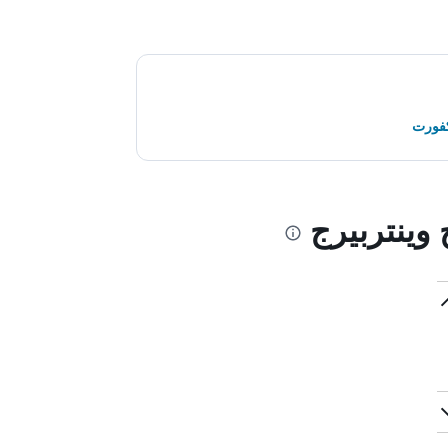
كفورت
وينتربيرج