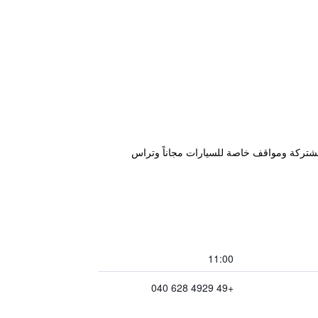
غ، على بعد 26 كم من كالر أستن، ويتميز بصالة مشتركة ومواقف خاصة للسيارات مجاناً وتراس
11:00
+49 4929 628 040