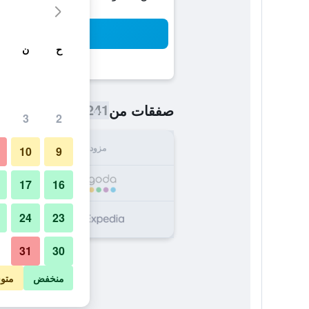
بح
ح
ن
241 ﷼
صفقات من
/
أرخص سعر اللي
3
2
مزود
الإجما
10
9
241
17
16
24
23
254
31
30
منخفض
متو