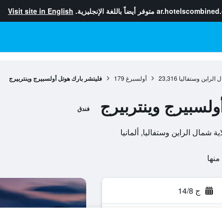
ar.hotelscombined
متوفر أيضاً باللغة الإنجليزية.
Visit site in English
ل الراين وستفاليا
23,316
أولسبرغ
179
فليتشر بارك هوتل أولسبيرج وينتربيرج
ولسبيرج وينتربيرج
فندق
ج 14/8