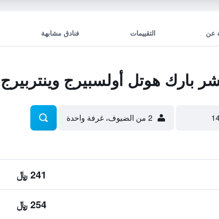
 عن
التقييمات
فنادق مشابهة
 بارك هوتل أولسبيرج وينتربيرج
2 من الضيوف، غرفة واحدة
241 ﷼
254 ﷼