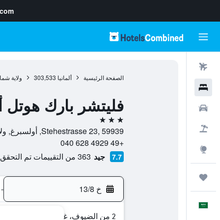
.com
رحلات طيران
الصفحة الرئيسية
ألمانيا
303,533
ولاية شما
فنادق
فليتشر بارك هوتل أ
سيارات
3 نجوم
حزم العروض
Stehestrasse 23, 59939, أولسبرغ, ولاية شمال الراين وستفاليا, ألمانيا
+49 4929 628 040
استكشاف
جيد
363 من التقييمات تم التحقق منها
7.7
رحلات
خ 13/8
-
العَرَبِيَّة
2 من الضيوف، غرفة واحدة