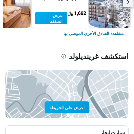
1,692 ﷼
عرض
الصفقة
مشاهدة الفنادق الأخرى الموصى بها
استكشف غرينديلولد
اعرض على الخريطة
سيارت ايجار