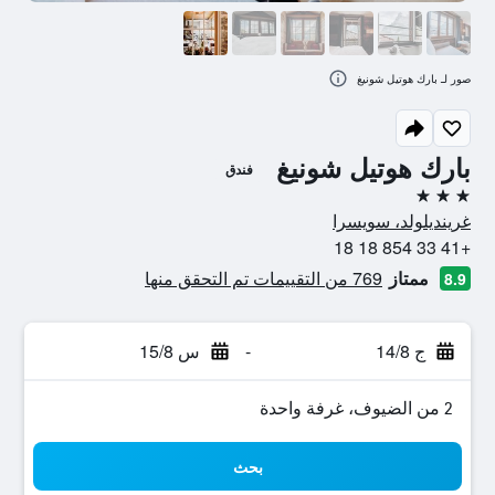
صور لـ بارك هوتيل شونيغ
بارك هوتيل شونيغ
فندق
3 نجوم
غرينديلولد، سويسرا
+41 33 854 18 18
ممتاز
769 من التقييمات تم التحقق منها
8.9
ج 14/8
-
س 15/8
2 من الضيوف، غرفة واحدة
بحث