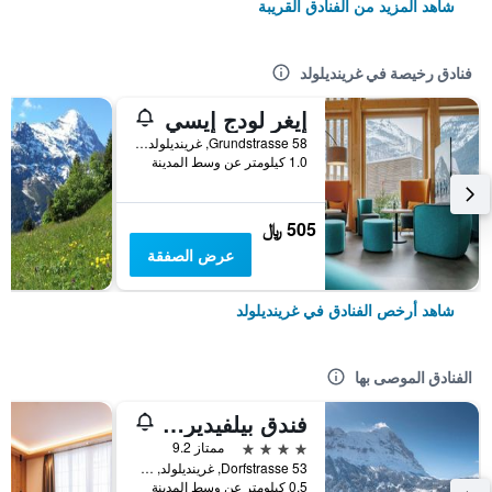
شاهد المزيد من الفنادق القريبة
فنادق رخيصة في غرينديلولد
إيغر لودج إيسي
Grundstrasse 58, غرينديلولد, كانتون برن, سويسرا
1.0 كيلومتر عن وسط المدينة
505 ﷼
عرض الصفقة
شاهد أرخص الفنادق في غرينديلولد
الفنادق الموصى بها
فندق بيلفيدير سويس كواليتي
4 نجوم
ممتاز 9.2
Dorfstrasse 53, غرينديلولد, كانتون برن, سويسرا
0.5 كيلومتر عن وسط المدينة