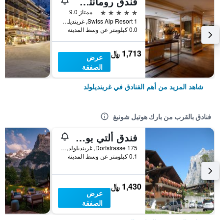
فندق رومانتك شوايزرهوف
5 نجوم
ممتاز 9.0
Swiss Alp Resort 1, غرينديلولد, كانتون برن, سويسرا
0.0 كيلومتر عن وسط المدينة
1,713 ﷼
عرض
الصفقة
شاهد المزيد من أهم الفنادق في غرينديلولد
فنادق بالقرب من بارك هوتيل شونيغ
فندق ألتي بوست
Dorfstrasse 175, غرينديلولد, كانتون برن, سويسرا
0.1 كيلومتر عن وسط المدينة
1,430 ﷼
عرض
الصفقة