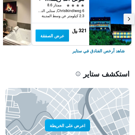
4 نجوم
ممتاز 8.6
Christkindlweg 6, ستاير, النمسا العليا, النمسا
2.3 كيلومتر عن وسط المدينة
321 ﷼
عرض الصفقة
شاهد أرخص الفنادق في ستاير
استكشف ستاير
اعرض على الخريطة