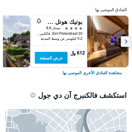
الفنادق الموصى بها
بوتيك هوتل شيبرز
4 نجوم
ممتاز 8.8
Sint Pieterstraat 20, فالكنبرج آن دي جول, مقاطعة ليمبورغ, هولندا
0.2 كيلومتر عن وسط المدينة
612 ﷼
عرض الصفقة
مشاهدة الفنادق الأخرى الموصى بها
استكشف فالكنبرج آن دي جول