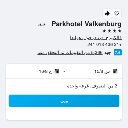
Parkhotel Valkenburg
فندق
4 نجوم
فالكنبرج آن دي جول، هولندا
+31 436 013 241
جيد
5,366 من التقييمات تم التحقق منها
7.6
س 15/8
-
ح 16/8
2 من الضيوف، غرفة واحدة
بحث