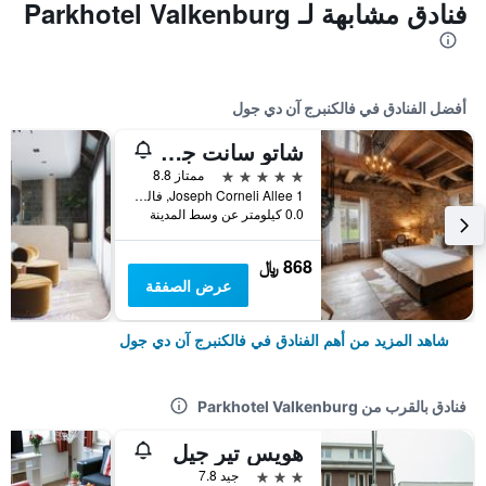
فنادق مشابهة لـ Parkhotel Valkenburg
أفضل الفنادق في فالكنبرج آن دي جول
شاتو سانت جيرلاش
5 نجوم
ممتاز 8.8
Joseph Corneli Allee 1, فالكنبرج آن دي جول, مقاطعة ليمبورغ, هولندا
0.0 كيلومتر عن وسط المدينة
868 ﷼
عرض الصفقة
شاهد المزيد من أهم الفنادق في فالكنبرج آن دي جول
فنادق بالقرب من Parkhotel Valkenburg
هويس تير جيل
3 نجوم
جيد 7.8