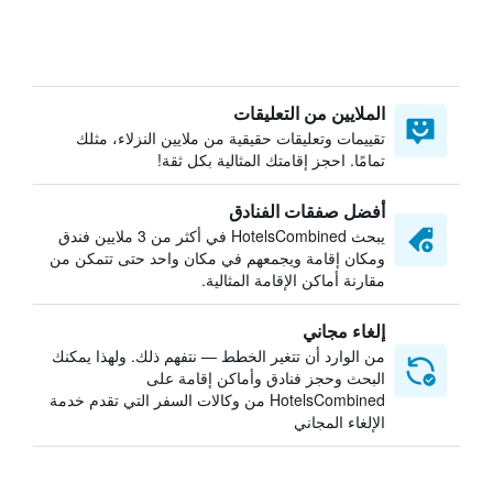
الملايين من التعليقات
تقييمات وتعليقات حقيقية من ملايين النزلاء، مثلك
تمامًا. احجز إقامتك المثالية بكل ثقة!
أفضل صفقات الفنادق
يبحث HotelsCombined في أكثر من 3 ملايين فندق
ومكان إقامة ويجمعهم في مكان واحد حتى تتمكن من
مقارنة أماكن الإقامة المثالية.
إلغاء مجاني
من الوارد أن تتغير الخطط — نتفهم ذلك. ولهذا يمكنك
البحث وحجز فنادق وأماكن إقامة على
HotelsCombined من وكالات السفر التي تقدم خدمة
الإلغاء المجاني