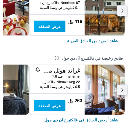
Neerhem 87, فالكنبرج آن دي جول, مقاطعة ليمبورغ, هولندا
0.1 كيلومتر عن وسط المدينة
416 ﷼
عرض الصفقة
شاهد المزيد من الفنادق القريبة
فنادق رخيصة في فالكنبرج آن دي جول
غراند هوتل مونوبول
3 نجوم
جيد 7.9
Nieuweweg 22, فالكنبرج آن دي جول, مقاطعة ليمبورغ, هولندا
0.5 كيلومتر عن وسط المدينة
263 ﷼
عرض الصفقة
شاهد أرخص الفنادق في فالكنبرج آن دي جول