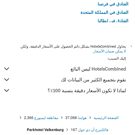
الفنادق في فرنسا
الفنادق في المملكة المتحدة
الفنادق في إيطاليا
الفنادق في تايلاند
*
يحاول HotelsCombined بشكل دائم الحصول على الأسعار الدقيقة، ولكن
لا يمكن ضمان الأسعار
.
إليك السبب:
HotelsCombined ليس البائع
نقوم بتجميع الكثير من البيانات لك
لماذا لا تكون الأسعار دقيقة بنسبة 100٪؟
الصفحة الرئيسية
هولندا
37,068
مقاطعة ليمبورغ
2,366
فالكنبرج آن دي جول
167
Parkhotel Valkenburg