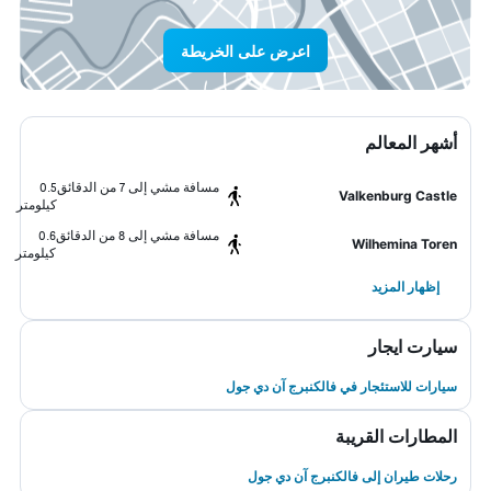
اعرض على الخريطة
أشهر المعالم
مسافة مشي إلى 7 من الدقائق
0.5
Valkenburg Castle
كيلومتر
مسافة مشي إلى 8 من الدقائق
0.6
Wilhemina Toren
كيلومتر
إظهار المزيد
سيارت ايجار
سيارات للاستئجار في فالكنبرج آن دي جول
المطارات القريبة
رحلات طيران إلى فالكنبرج آن دي جول