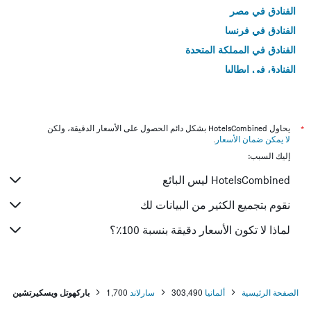
الفنادق في مصر
الفنادق في فرنسا
الفنادق في المملكة المتحدة
الفنادق في إيطاليا
الفنادق في تايلاند
*
يحاول HotelsCombined بشكل دائم الحصول على الأسعار الدقيقة، ولكن
لا يمكن ضمان الأسعار
.
إليك السبب:
HotelsCombined ليس البائع
نقوم بتجميع الكثير من البيانات لك
لماذا لا تكون الأسعار دقيقة بنسبة 100٪؟
الصفحة الرئيسية
ألمانيا
303,490
سارلاند
1,700
باركهوتل ويسكيرتشين