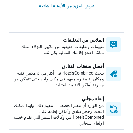
عرض المزيد من الأسئلة الشائعة
الملايين من التعليقات
تقييمات وتعليقات حقيقية من ملايين النزلاء، مثلك
تمامًا. احجز إقامتك المثالية بكل ثقة!
أفضل صفقات الفنادق
يبحث HotelsCombined في أكثر من 3 ملايين فندق
ومكان إقامة ويجمعهم في مكان واحد حتى تتمكن من
مقارنة أماكن الإقامة المثالية.
إلغاء مجاني
من الوارد أن تتغير الخطط — نتفهم ذلك. ولهذا يمكنك
البحث وحجز فنادق وأماكن إقامة على
HotelsCombined من وكالات السفر التي تقدم خدمة
الإلغاء المجاني