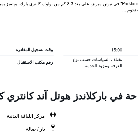
يقع مكان إقامة "Parklands Hotel & Country Club" في نيوتن ميرنز، على بع
15:00
وقت تسجيل المغادرة
تختلف السياسات حسب نوع
رقم مكتب الاستقبال
الغرفة ومزود الخدمة.
احة في باركلاندز هوتل آند كانتري 
مركز اللياقة البدنية
بار / صالة