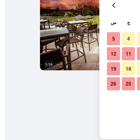
ج
س
5
4
12
11
1/16
آخر
19
18
26
25
وب