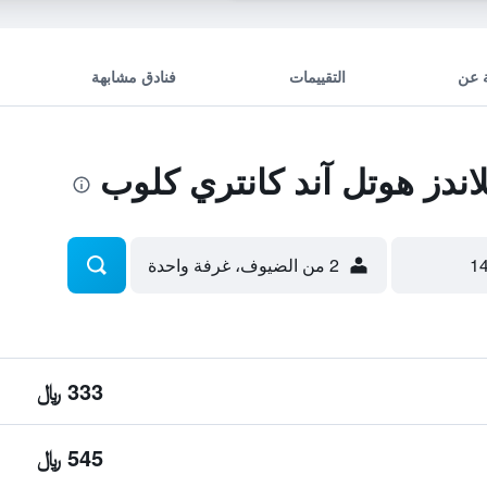
 عن
التقييمات
فنادق مشابهة
ندز هوتل آند كانتري كلوب
2 من الضيوف، غرفة واحدة
333 ﷼
545 ﷼