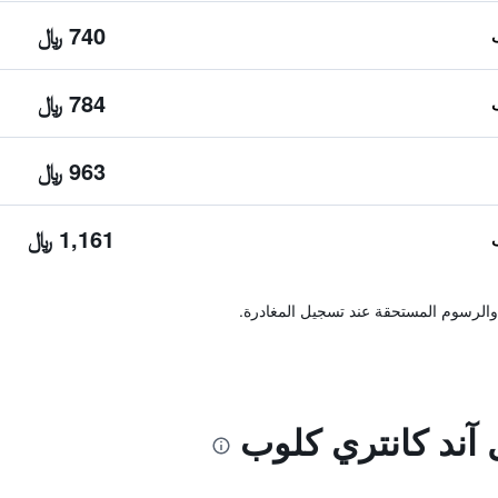
740 ﷼
784 ﷼
963 ﷼
1,161 ﷼
والرسوم المستحقة عند تسجيل المغادرة.
 آند كانتري كلوب