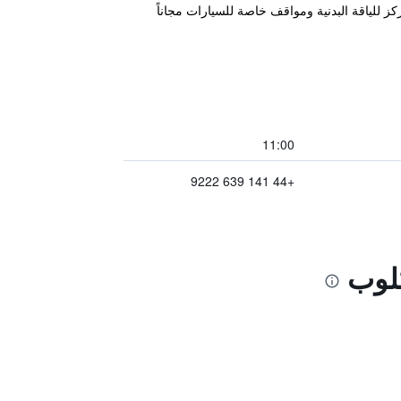
د 8.3 كم من بولوك كانتري بارك، ويتميز بمركز للياقة البدنية ومواقف خاصة للسيارات مجاناً
11:00
+44 141 639 9222
كلوب