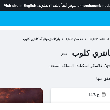
ar.hotelscombined
متوفر أيضاً باللغة الإنجليزية.
Visit site in English
اسكتلندا
35,432
غلاسكو
1,628
باركلاندز هوتل آند كانتري كلوب
كانتري كلوب
فندق
ج 14/8