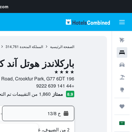
.com
رحلات طيران
الصفحة الرئيسية
المملكة المتحدة
314,761
فنادق
باركلاندز هوتل آند 
سيارات
4 نجوم
حزم العروض
196 Ayr Road, Crookfur Park, G77 6DT, غلاسكو, اسكتلندا, المملكة المتحدة
+44 141 639 9222
استكشاف
ممتاز
1,860 من التقييمات تم التحقق منها
8.9
رحلات
خ 13/8
-
العَرَبِيَّة
2 من الضيوف، غرفة واحدة