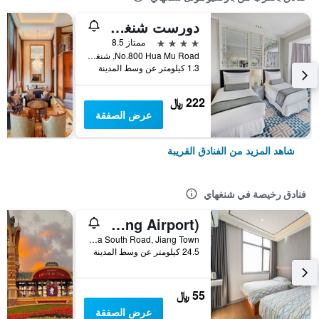
دورست شنغهاي
4 نجوم
ممتاز 8.5
No.800 Hua Mu Road, شنغهاي, الصين
1.3 كيلومتر عن وسط المدينة
222 ﷼
عرض الصفقة
شاهد المزيد من الفنادق القريبة
فنادق رخيصة في شنغهاي
Pod Inn (Shanghai Pudong Airport)
No. 10 Shuizha South Road, Jiang Town, شنغهاي, الصين
24.5 كيلومتر عن وسط المدينة
55 ﷼
عرض الصفقة