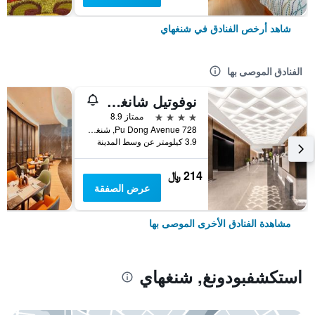
شاهد أرخص الفنادق في شنغهاي
الفنادق الموصى بها
نوفوتيل شانغهاي أتلانتس
4 نجوم
ممتاز 8.9
728 Pu Dong Avenue, شنغهاي, الصين
3.9 كيلومتر عن وسط المدينة
214 ﷼
عرض الصفقة
مشاهدة الفنادق الأخرى الموصى بها
استكشفبودونغ, شنغهاي