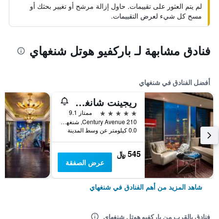
لم يتم العثور على تقييمات. حاول إزالة مرشح أو تغيير بحثك أو
مسح كل شيء لعرض التقييمات.
فنادق مشابهة لـ باركفيو هوتل شنغهاي
أفضل الفنادق في شنغهاي
ريجينت شانغهاي بودونج
5 نجوم
ممتاز 9.1
210 Century Avenue, شنغهاي, الصين
0.0 كيلومتر عن وسط المدينة
545 ﷼
عرض الصفقة
شاهد المزيد من أهم الفنادق في شنغهاي
فنادق بالقرب من باركفيو هوتل شنغهاي