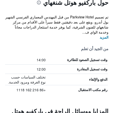
حول باركفيو هوتل شنغهاي
تم تصميم Parkview Hotel من قبل المهندس المعماري الفرنسي الشهير
بول أندرو، ويقع على بعد دقيقتين فقط سيراً على الأقدام من مركز
شانغهاي للفنون الشرقية، كما يوفر خدمة استئجار الدراجات مجاناً
وخدمة الواي ف...
المزيد
من الجيد أن تعلم
14:00
وقت تسجيل الصعود للطائرة
12:00
وقت تسجيل المغادرة
تختلف السياسات حسب
الدفع والإلغاء
نوع الغرفة ومزود الخدمة.
+86 216 162 1118
رقم مكتب الاستقبال
المزايا ووسائل الراحة في باركفيو هوتل