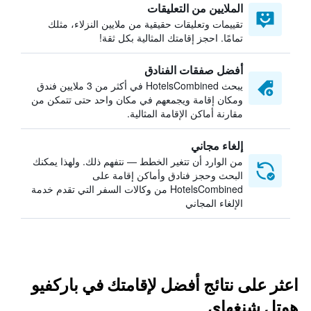
الملايين من التعليقات
تقييمات وتعليقات حقيقية من ملايين النزلاء، مثلك
تمامًا. احجز إقامتك المثالية بكل ثقة!
أفضل صفقات الفنادق
يبحث HotelsCombined في أكثر من 3 ملايين فندق
ومكان إقامة ويجمعهم في مكان واحد حتى تتمكن من
مقارنة أماكن الإقامة المثالية.
إلغاء مجاني
من الوارد أن تتغير الخطط — نتفهم ذلك. ولهذا يمكنك
البحث وحجز فنادق وأماكن إقامة على
HotelsCombined من وكالات السفر التي تقدم خدمة
الإلغاء المجاني
اعثر على نتائج أفضل لإقامتك في باركفيو
هوتل شنغهاي