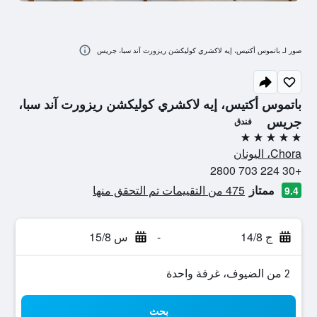
صور لـ باتموس أكتيس، إيه لاكشري كوليكشن ريزورت آند سبا، جريس
باتموس أكتيس، إيه لاكشري كوليكشن ريزورت آند سبا،
جريس
فندق
5 نجوم
Chora، اليونان
+30 224 703 2800
ممتاز
475 من التقييمات تم التحقق منها
9.4
ج 14/8
-
س 15/8
2 من الضيوف، غرفة واحدة
بحث