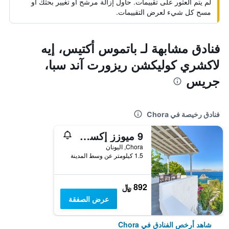
لم يتم العثور على تقييمات. حاول إزالة مرشح أو تغيير بحثك أو
مسح كل شيء لعرض التقييمات.
فنادق مشابهة لـ باتموس أكتيس، إيه
لاكشري كوليكشن ريزورت آند سبا،
جريس
فنادق رخيصة في Chora
9 ميوزز إكسكلوسيف أبارتمنتس
Chora, اليونان
1.5 كيلومتر عن وسط المدينة
892 ﷼
عرض الصفقة
شاهد أرخص الفنادق في Chora