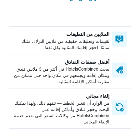
الملايين من التعليقات
تقييمات وتعليقات حقيقية من ملايين النزلاء، مثلك
تمامًا. احجز إقامتك المثالية بكل ثقة!
أفضل صفقات الفنادق
يبحث HotelsCombined في أكثر من 3 ملايين فندق
ومكان إقامة ويجمعهم في مكان واحد حتى تتمكن من
مقارنة أماكن الإقامة المثالية.
إلغاء مجاني
من الوارد أن تتغير الخطط — نتفهم ذلك. ولهذا يمكنك
البحث وحجز فنادق وأماكن إقامة على
HotelsCombined من وكالات السفر التي تقدم خدمة
الإلغاء المجاني