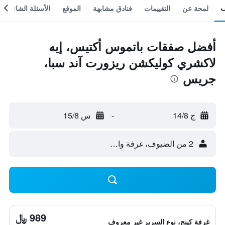
لمحة عن
التقييمات
فنادق مشابهة
الموقع
الأسئلة الشائعة
أفضل صفقات باتموس أكتيس، إيه
لاكشري كوليكشن ريزورت آند سبا،
جريس
ج 14/8
-
س 15/8
2 من الضيوف، غرفة واحدة
989 ﷼
غرفة كينج، نوع السرير غير معروف