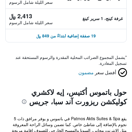
سعر الليلة شامل الرسوم
2,413 ﷼
غرفة كينج، 1 سرير كينغ
سعر الليلة شامل الرسوم
19 صفقة إضافية ابتداءً من 849 ﷼
*
يشمل المجموع الضرائب المحلية المقدرة والرسوم المستحقة عند
تسجيل المغادرة.
أفضل سعر
مضمون
حول باتموس أكتيس، إيه لاكشري
كوليكشن ريزورت آند سبا، جريس
يقع Patmos Aktis Suites & Spa في باتموس و يوفر مرافق ذات 5
نجوم بالإضافة إلى شاطئ خاص. كما تضمن وسائل الراحة المعروفة
مثل الإنترنت مجاني، السونا والمسبح الخارجي للضيوف إقامة مريحة