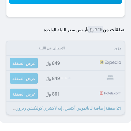
صفقات من
849 ﷼
/
أرخص سعر الليلة الواحدة
مزود
الإجمالي في الليلة
849 ﷼
عرض الصفقة
849 ﷼
عرض الصفقة
861 ﷼
عرض الصفقة
21 صفقة إضافية لـ باتموس أكتيس، إيه لاكشري كوليكشن ريزورت آند سبا، جريس