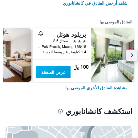
شاهد أرخص الفنادق في كانشانابوري
الفنادق الموصى بها
بريلود هوتل
3 نجوم
ممتاز 8.5
168/18 Moo 3, Pak-Prarck, Muang, كانشانابوري, تايلاند
1.4 كيلومتر عن وسط المدينة
100 ﷼
عرض الصفقة
مشاهدة الفنادق الأخرى الموصى بها
استكشف كانشانابوري