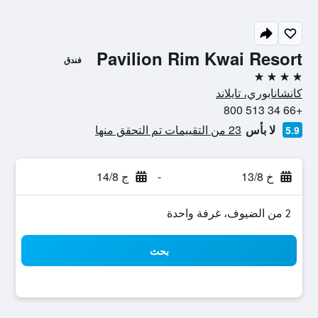
Pavilion Rim Kwai Resort
فندق
4 نجوم
كانشانابوري، تايلاند
+66 34 513 800
لا بأس
23 من التقييمات تم التحقق منها
5.9
خ 13/8
-
ج 14/8
2 من الضيوف، غرفة واحدة
بحث