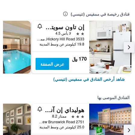
فنادق رخيصة في ممفيس (تنيسي)
إن تاون سويتس إكستنديد ستاي ميمفيس تسانت - هيكوري هيل رود
2 نجمتين
لا بأس 4.5
3533 Hickory Hill Road, ممفيس (تنيسي), TN, الولايات المتحدة الأميريكية
19.8 كيلومتر عن وسط المدينة
170 ﷼
عرض الصفقة
شاهد أرخص الفنادق في ممفيس (تنيسي)
الفنادق الموصى بها
هوليداي إن آند سويتس ميمفيس - وولف شيس جاليريا باي آيتش جي
3 نجوم
ممتاز 8.2
2751 New Brunswick Road, ممفيس (تنيسي), TN, الولايات المتحدة الأميريكية
25.0 كيلومتر عن وسط المدينة