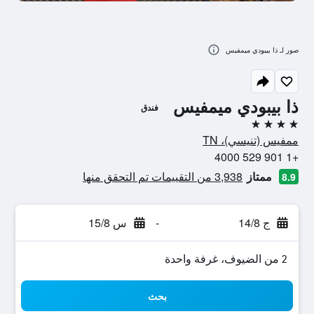
صور لـ ذا بيبودي ميمفيس
ذا بيبودي ميمفيس
فندق
4 نجوم
ممفيس (تنيسي)، TN
+1 901 529 4000
ممتاز
3,938 من التقييمات تم التحقق منها
8.9
ج 14/8
-
س 15/8
2 من الضيوف، غرفة واحدة
بحث