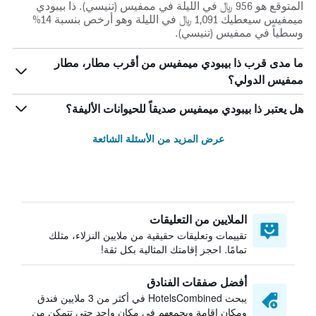
المتوقع هو 956 ﷼ في الليلة في ممفيس (تنيسي). ذا بيبودي
ميمفيس سيعطيك 1,091 ﷼ في الليلة وهو أرخص بنسبة 14%
وسطياً في ممفيس (تنيسي).
ما مدى قرب ذا بيبودي ميمفيس من أقرب مطار، مطار
ممفيس الدولي؟
هل يعتبر ذا بيبودي ميمفيس صديقاً للحيوانات الأليفة؟
عرض المزيد من الأسئلة الشائعة
الملايين من التعليقات
تقييمات وتعليقات حقيقية من ملايين النزلاء، مثلك
تمامًا. احجز إقامتك المثالية بكل ثقة!
أفضل صفقات الفنادق
يبحث HotelsCombined في أكثر من 3 ملايين فندق
ومكان إقامة ويجمعهم في مكان واحد حتى تتمكن من