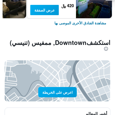
420 ﷼
عرض الصفقة
مشاهدة الفنادق الأخرى الموصى بها
استكشفDowntown, ممفيس (تنيسي)
اعرض على الخريطة
أشهر المعالم