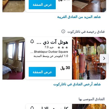
عرض الصفقة
شاهد المزيد من الفنادق القريبة
فنادق رخيصة في ناغاركوت
هوتل آت ذي إند أوف يونيفرس
3 نجوم
جيد 7.0
Bhaktapur 10, Bhaktapur Durbar Square, ناغاركوت, نيبال
1.0 كيلومتر عن وسط المدينة
30 ﷼
عرض الصفقة
شاهد أرخص الفنادق في ناغاركوت
الفنادق الموصى بها
كلوب هيمالايا باي أس هوتلز، ناجاركوت