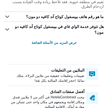
تقيم في منطقة حيوية، فقد تلاحظ زيادة وقت القيادة بسبب
ازدحام الطرق.
ما هو رقم هاتف بييسفول كوتاج آند كافيه دو مون؟
هل تتوفر خدمة الواي فاي في بييسفول كوتاج آند كافيه دو
مون؟
عرض المزيد من الأسئلة الشائعة
الملايين من التعليقات
تقييمات وتعليقات حقيقية من ملايين النزلاء، مثلك
تمامًا. احجز إقامتك المثالية بكل ثقة!
أفضل صفقات الفنادق
يبحث HotelsCombined في أكثر من 3 ملايين فندق
ومكان إقامة ويجمعهم في مكان واحد حتى تتمكن من
مقارنة أماكن الإقامة المثالية.