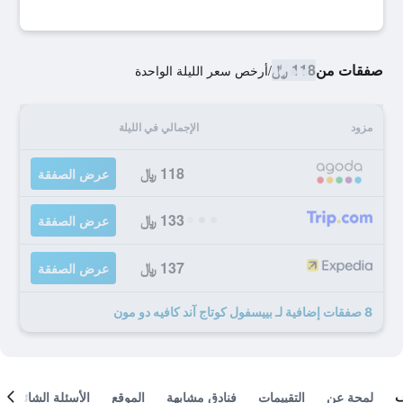
صفقات من
118 ﷼
/
أرخص سعر الليلة الواحدة
مزود
الإجمالي في الليلة
118 ﷼
عرض الصفقة
133 ﷼
عرض الصفقة
137 ﷼
عرض الصفقة
8 صفقات إضافية لـ بييسفول كوتاج آند كافيه دو مون
لمحة عن
التقييمات
فنادق مشابهة
الموقع
الأسئلة الشائعة