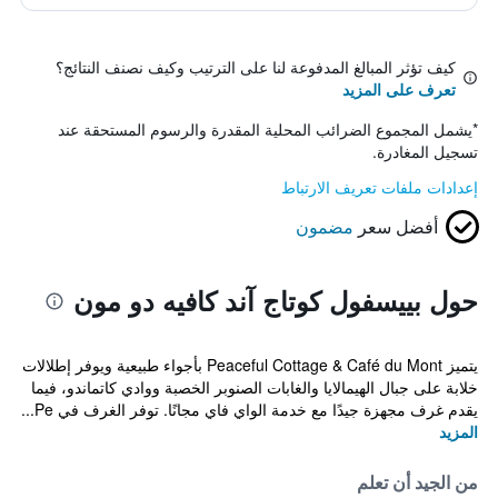
كيف تؤثر المبالغ المدفوعة لنا على الترتيب وكيف نصنف النتائج؟
تعرف على المزيد
*
يشمل المجموع الضرائب المحلية المقدرة والرسوم المستحقة عند
تسجيل المغادرة.
إعدادات ملفات تعريف الارتباط
أفضل سعر
مضمون
حول بييسفول كوتاج آند كافيه دو مون
يتميز Peaceful Cottage & Café du Mont بأجواء طبيعية ويوفر إطلالات
خلابة على جبال الهيمالايا والغابات الصنوبر الخصبة ووادي كاتماندو، فيما
يقدم غرف مجهزة جيدًا مع خدمة الواي فاي مجانًا. توفر الغرف في Pe...
المزيد
من الجيد أن تعلم