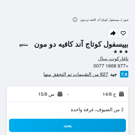
صور لـ بييسفول كوتاج آند كافيه دو مون
بييسفول كوتاج آند كافيه دو مون
منتجع
3 نجوم
ناغاركوت، نيبال
+977 1668 0077
جيد
827 من التقييمات تم التحقق منها
7.9
ج 14/8
-
س 15/8
2 من الضيوف، غرفة واحدة
بحث