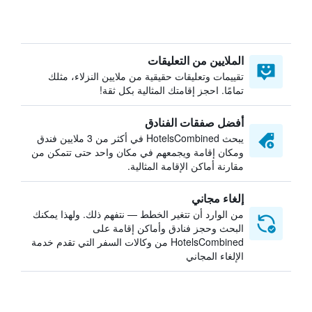
الملايين من التعليقات
تقييمات وتعليقات حقيقية من ملايين النزلاء، مثلك
تمامًا. احجز إقامتك المثالية بكل ثقة!
أفضل صفقات الفنادق
يبحث HotelsCombined في أكثر من 3 ملايين فندق
ومكان إقامة ويجمعهم في مكان واحد حتى تتمكن من
مقارنة أماكن الإقامة المثالية.
إلغاء مجاني
من الوارد أن تتغير الخطط — نتفهم ذلك. ولهذا يمكنك
البحث وحجز فنادق وأماكن إقامة على
HotelsCombined من وكالات السفر التي تقدم خدمة
الإلغاء المجاني