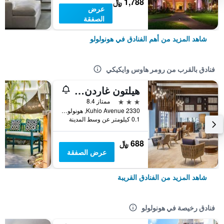
1,788 ﷼
عرض
الصفقة
شاهد المزيد من أهم الفنادق في هونولولو
فنادق بالقرب من رومر هاوس وايكيكي
هيلتون غاردن إن وايكيكي بيتش
3 نجوم
ممتاز 8.4
2330 Kuhio Avenue, هونولولو, أواهو, HI, الولايات المتحدة الأميريكية
0.1 كيلومتر عن وسط المدينة
688 ﷼
عرض الصفقة
شاهد المزيد من الفنادق القريبة
فنادق رخيصة في هونولولو