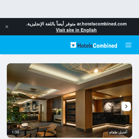
ar.hotelscombined.com
متوفر أيضاً باللغة الإنجليزية.
Visit site in English
أفضل طعام
1/36
م