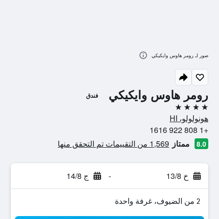
صور لـ رومر هاوس وايكيكي
رومر هاوس وايكيكي
فندق
4 نجوم
هونولولو، HI
+1 808 922 1616
ممتاز
1,569 من التقييمات تم التحقق منها
8.0
خ 13/8
-
ج 14/8
2 من الضيوف، غرفة واحدة