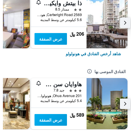
ذا بيتش وايكيكي بوتيك هوستل
2 نجمتين
ممتاز 8.5
2569 Cartwright Road, هونولولو, أواهو, HI, الولايات المتحدة الأميريكية
5.6 كيلومتر عن وسط المدينة
206 ﷼
عرض الصفقة
شاهد أرخص الفنادق في هونولولو
الفنادق الموصى بها
هاوايان سن هوليدايز
3 نجوم
جيد 7.8
201 Ohua Avenue, هونولولو, أواهو, HI, الولايات المتحدة الأميريكية
5.4 كيلومتر عن وسط المدينة
589 ﷼
عرض الصفقة