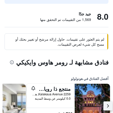
8.0
جيد جدًا
1,569 من التقييمات تم التحقق منها
لم يتم العثور على تقييمات. حاول إزالة مرشح أو تغيير بحثك أو
مسح كل شيء لعرض التقييمات.
فنادق مشابهة لـ رومر هاوس وايكيكي
أفضل الفنادق في هونولولو
منتجع ذا رويال هاواي، لوكشري كوليكشن، ويكيكي
2259 Kalakaua Avenue, هونولولو, أواهو, HI, الولايات المتحدة الأميريكية
0.0 كيلومتر عن وسط المدينة