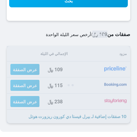
بحث
صفقات من
109 ﷼
/
أرخص سعر الليلة الواحدة
مزود
الإجمالي في الليلة
109 ﷼
عرض الصفقة
115 ﷼
عرض الصفقة
238 ﷼
عرض الصفقة
10 صفقات إضافية لـ بيرل فيستا دي كورون ريزورت هوتل