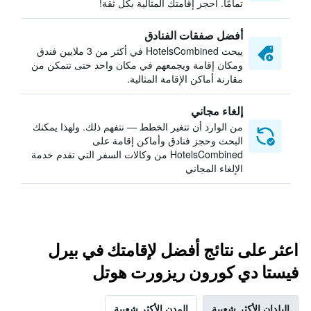
تمامًا. احجز إقامتك المثالية بكل ثقة!
أفضل صفقات الفنادق
يبحث HotelsCombined في أكثر من 3 ملايين فندق
ومكان إقامة ويجمعهم في مكان واحد حتى تتمكن من
مقارنة أماكن الإقامة المثالية.
إلغاء مجاني
من الوارد أن تتغير الخطط — نتفهم ذلك. ولهذا يمكنك
البحث وحجز فنادق وأماكن إقامة على
HotelsCombined من وكالات السفر التي تقدم خدمة
الإلغاء المجاني
اعثر على نتائج أفضل لإقامتك في بيرل
فيستا دي كورون ريزورت هوتل
البلدان الأكثر شعبية
المدن الأكثر شعبية