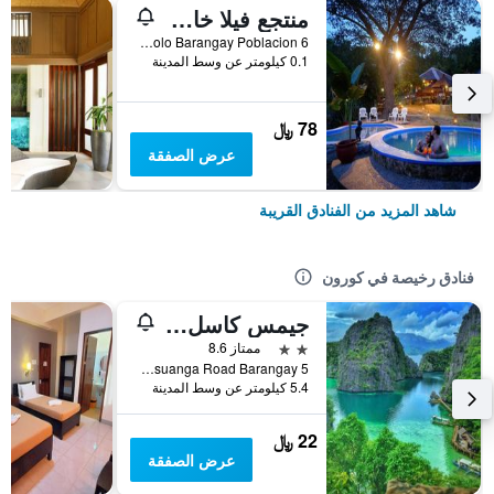
منتجع فيلا خادين جراند فيستا
Sitio Jolo Barangay Poblacion 6, كورون, الفلبين
0.1 كيلومتر عن وسط المدينة
78 ﷼
عرض الصفقة
شاهد المزيد من الفنادق القريبة
فنادق رخيصة في كورون
جيمس كاسل إن
2 نجمتين
ممتاز 8.6
Coron Busuanga Road Barangay 5, كورون, الفلبين
5.4 كيلومتر عن وسط المدينة
22 ﷼
عرض الصفقة