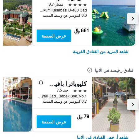
4 نجوم
ممتاز 8.7
Incekum Kasabasi D-400 Cad, الانيا, تركيا
0.0 كيلومتر عن وسط المدينة
661 ﷼
عرض الصفقة
شاهد المزيد من الفنادق القريبة
فنادق رخيصة في الانيا
كليوباترا بافيرا هوتل
3 نجوم
جيد 7.5
Saray Mah. Guzelyali Cad., Bebek Sok. No.1, الانيا, تركيا
0.7 كيلومتر عن وسط المدينة
79 ﷼
عرض الصفقة
شاهد أرخص الفنادق في الانيا