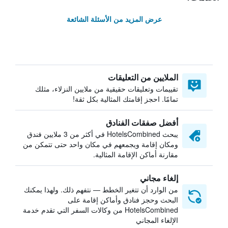
عرض المزيد من الأسئلة الشائعة
الملايين من التعليقات
تقييمات وتعليقات حقيقية من ملايين النزلاء، مثلك
تمامًا. احجز إقامتك المثالية بكل ثقة!
أفضل صفقات الفنادق
يبحث HotelsCombined في أكثر من 3 ملايين فندق
ومكان إقامة ويجمعهم في مكان واحد حتى تتمكن من
مقارنة أماكن الإقامة المثالية.
إلغاء مجاني
من الوارد أن تتغير الخطط — نتفهم ذلك. ولهذا يمكنك
البحث وحجز فنادق وأماكن إقامة على
HotelsCombined من وكالات السفر التي تقدم خدمة
الإلغاء المجاني