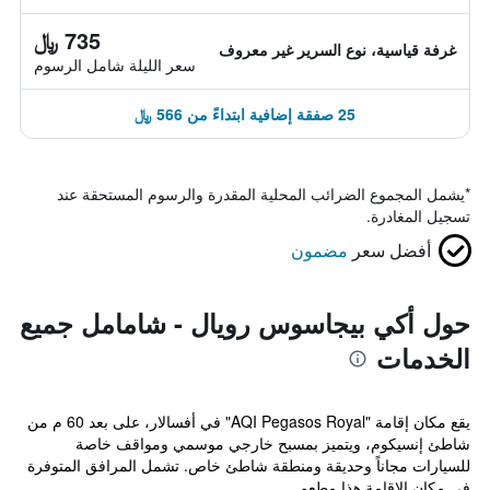
735 ﷼
غرفة قياسية، نوع السرير غير معروف
سعر الليلة شامل الرسوم
25 صفقة إضافية ابتداءً من 566 ﷼
*
يشمل المجموع الضرائب المحلية المقدرة والرسوم المستحقة عند
تسجيل المغادرة.
أفضل سعر
مضمون
حول أكي بيجاسوس رويال - شامامل جميع
الخدمات
يقع مكان إقامة "AQI Pegasos Royal" في أفسالار، على بعد 60 م من
شاطئ إنسيكوم، ويتميز بمسبح خارجي موسمي ومواقف خاصة
للسيارات مجاناً وحديقة ومنطقة شاطئ خاص. تشمل المرافق المتوفرة
في مكان الإقامة هذا مطعم...