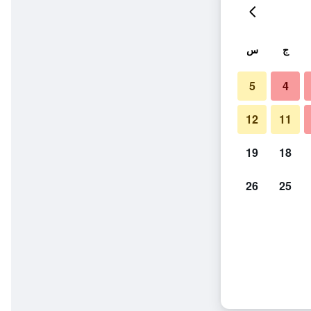
ج
س
5
4
12
11
19
18
26
25