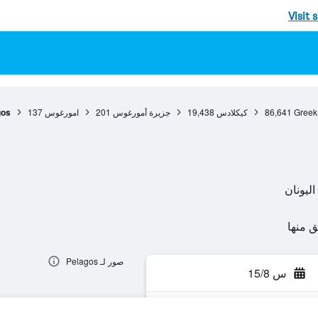
Visit 
Greek
86,641
كيكلادس
19,438
جزيرة أمورغوس
201
امورغوس
137
gos
صور لـ Pelagos
س 15/8