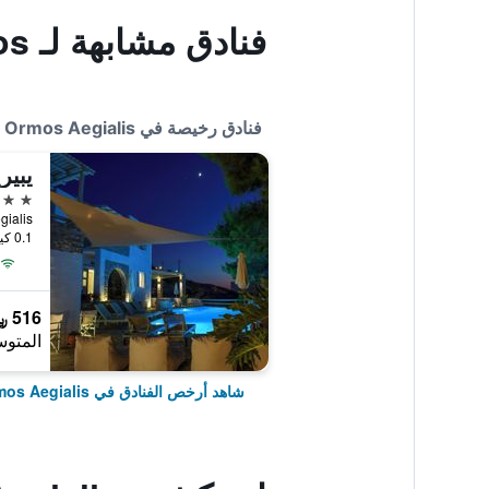
فنادق مشابهة لـ Pelagos
فنادق رخيصة في Ormos Aegialis
يبير
3 نجوم
egialis
0.1 كيلومتر عن وسط المدينة
516 ﷼
المتوس
شاهد أرخص الفنادق في Ormos Aegialis