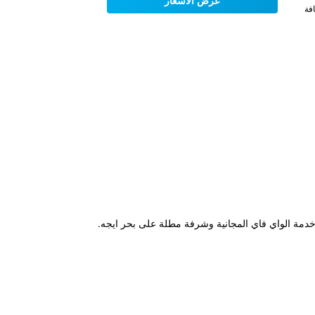
عرض الأسعار
فة
قط من شاطئ Aegiali الرملي في Amorgos، ويوفر غرفاً مكيفة مع خدمة الواي فاي المجانية وشرفة مطلة على بحر ايجه.