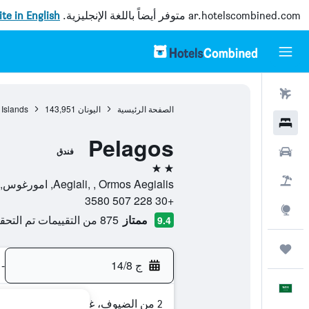
ar.hotelscombined.com
متوفر أيضاً باللغة الإنجليزية.
site in English
رحلات طيران
الصفحة الرئيسية
اليونان
143,951
 Islands
فنادق
Pelagos
سيارات
فندق
2 نجمتين
حزم العروض
Aegiali, , Ormos Aegialis, امورغوس, اليونان
+30 228 507 3580
استكشاف
ممتاز
875 من التقييمات تم التحقق منها
9.4
رحلات
ج 14/8
-
العَرَبِيَّة
2 من الضيوف، غرفة واحدة