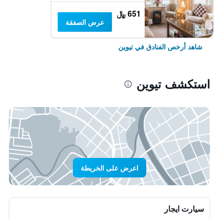
651 ﷼
عرض الصفقة
شاهد أرخص الفنادق في تيوين
استكشف تيوين
اعرض على الخريطة
سيارت ايجار