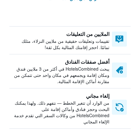
الملايين من التعليقات
تقييمات وتعليقات حقيقية من ملايين النزلاء، مثلك
تمامًا. احجز إقامتك المثالية بكل ثقة!
أفضل صفقات الفنادق
يبحث HotelsCombined في أكثر من 3 ملايين فندق
ومكان إقامة ويجمعهم في مكان واحد حتى تتمكن من
مقارنة أماكن الإقامة المثالية.
إلغاء مجاني
من الوارد أن تتغير الخطط — نتفهم ذلك. ولهذا يمكنك
البحث وحجز فنادق وأماكن إقامة على
HotelsCombined من وكالات السفر التي تقدم خدمة
الإلغاء المجاني