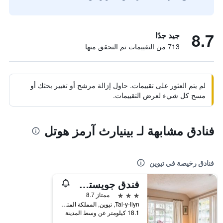
8.7
جيد جدًا
713 من التقييمات تم التحقق منها
لم يتم العثور على تقييمات. حاول إزالة مرشح أو تغيير بحثك أو
مسح كل شيء لعرض التقييمات.
فنادق مشابهة لـ بينيارث آرمز هوتل
فنادق رخيصة في تيوين
فندق جويستي مينفورد
3 نجوم
ممتاز 8.7
Tal-y-llyn, تيوين, المملكة المتحدة
18.1 كيلومتر عن وسط المدينة