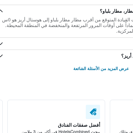
ار، مطار بلباو؟
ضمن مسافة 12.3 كم فقط، يكون وقت القيادة المتوقع من أقرب مطار مطار بلباو إلى هوستال أريز هو 0س
عتماداً على أوقات المرور المرتفعة والمنخفضة في المنطقة المحيطة.
مركزية.
أريز؟
عرض المزيد من الأسئلة الشائعة
أفضل صفقات الفنادق
ء، مثلك
يبحث HotelsCombined في أكثر من 3 ملايين