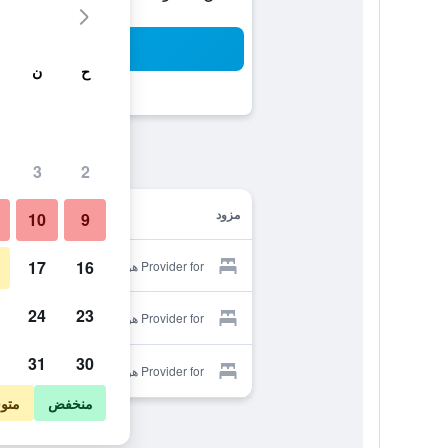
بح
ح
ن
3
2
مزود
10
9
17
16
Provider for هوستال أريز
24
23
Provider for هوستال أريز
31
30
Provider for هوستال أريز
منخفض
متو