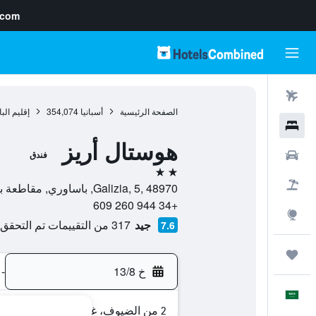
.com
رحلات طيران
الصفحة الرئيسية
أسبانيا
354,074
إقليم ال
فنادق
هوستال أريز
سيارات
فندق
2 نجمتين
حزم العروض
Galizia, 5, 48970, باساوري, مقاطعة بيسكاي, أسبانيا
+34 944 260 609
استكشاف
جيد
317 من التقييمات تم التحقق منها
7.6
رحلات
خ 13/8
-
العَرَبِيَّة
2 من الضيوف، غرفة واحدة