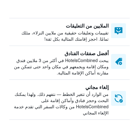
الملايين من التعليقات
تقييمات وتعليقات حقيقية من ملايين النزلاء، مثلك
تمامًا. احجز إقامتك المثالية بكل ثقة!
أفضل صفقات الفنادق
يبحث HotelsCombined في أكثر من 3 ملايين فندق
ومكان إقامة ويجمعهم في مكان واحد حتى تتمكن من
مقارنة أماكن الإقامة المثالية.
إلغاء مجاني
من الوارد أن تتغير الخطط — نتفهم ذلك. ولهذا يمكنك
البحث وحجز فنادق وأماكن إقامة على
HotelsCombined من وكالات السفر التي تقدم خدمة
الإلغاء المجاني