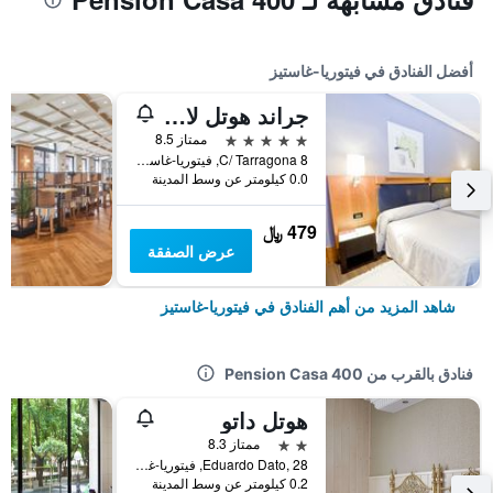
أفضل الفنادق في فيتوريا-غاستيز
جراند هوتل لاكوا
5 نجوم
ممتاز 8.5
C/ Tarragona 8, فيتوريا-غاستيز, مقاطعة ألافا, أسبانيا
0.0 كيلومتر عن وسط المدينة
479 ﷼
عرض الصفقة
شاهد المزيد من أهم الفنادق في فيتوريا-غاستيز
فنادق بالقرب من Pension Casa 400
هوتل داتو
2 نجمتين
ممتاز 8.3
Eduardo Dato, 28, فيتوريا-غاستيز, مقاطعة ألافا, أسبانيا
0.2 كيلومتر عن وسط المدينة