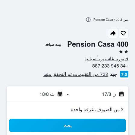
صور لـ Pension Casa 400
Pension Casa 400
بيت ضيافة
2 نجمتين
فيتوريا-غاستيز، أسبانيا
+34 945 233 887
جيد
732 من التقييمات تم التحقق منها
7.0
ن 17/8
-
ث 18/8
2 من الضيوف، غرفة واحدة
بحث