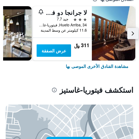
لا جرانجا دو فيتوريا
3 نجوم
جيد 7.7
Hueto Arriba, 34, فيتوريا-غاستيز, مقاطعة ألافا, أسبانيا
11.6 كيلومتر عن وسط المدينة
311 ﷼
عرض الصفقة
مشاهدة الفنادق الأخرى الموصى بها
استكشف فيتوريا-غاستيز