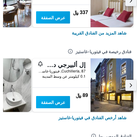
337 ﷼
عرض الصفقة
شاهد المزيد من الفنادق القريبة
فنادق رخيصة في فيتوريا-غاستيز
إل ألبيرجي دي لا كاتيدرال - هوستل
Cuchillería, 87, فيتوريا-غاستيز, مقاطعة ألافا, أسبانيا
0.1 كيلومتر عن وسط المدينة
89 ﷼
عرض الصفقة
شاهد أرخص الفنادق في فيتوريا-غاستيز
الفنادق الموصى بها