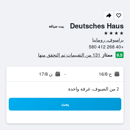
Deutsches Haus
بيت ضيافة
4 نجوم
براسوف، رومانيا
+40 268 412 580
ممتاز
131 من التقييمات تم التحقق منها
9.5
ح 16/8
-
ن 17/8
2 من الضيوف، غرفة واحدة
بحث