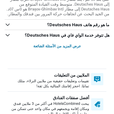
إلى Deutsches Haus. متوسط وقت القيادة المتوقع من
Deutsches Haus إلى مطار Brașov-Ghimbav Intl هو 0س 07د.
من الجيد البحث عن اتجاهات حركة المرور بين فندقك والمطار.
ما هو رقم هاتف Deutsches Haus؟
هل تتوفر خدمة الواي فاي في Deutsches Haus؟
عرض المزيد من الأسئلة الشائعة
الملايين من التعليقات
تقييمات وتعليقات حقيقية من ملايين النزلاء، مثلك
تمامًا. احجز إقامتك المثالية بكل ثقة!
أفضل صفقات الفنادق
يبحث HotelsCombined في أكثر من 3 ملايين فندق
ومكان إقامة ويجمعهم في مكان واحد حتى تتمكن من
مقارنة أماكن الإقامة المثالية.