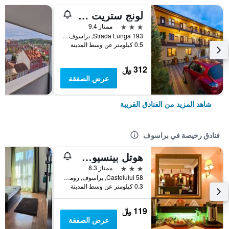
لونج ستريت هوتل
3 نجوم
ممتاز 9.4
Strada Lunga 193, براسوف, رومانيا
0.5 كيلومتر عن وسط المدينة
312 ﷼
عرض الصفقة
شاهد المزيد من الفنادق القريبة
فنادق رخيصة في براسوف
هوتل بينسيون ناتورال
3 نجوم
ممتاز 8.3
Castelului 58, براسوف, رومانيا
0.3 كيلومتر عن وسط المدينة
119 ﷼
عرض الصفقة