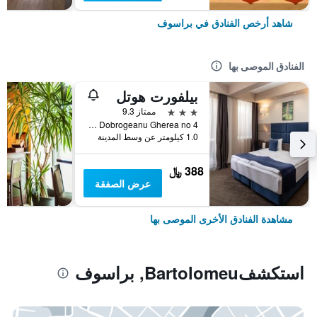
شاهد أرخص الفنادق في براسوف
الفنادق الموصى بها
بيلفورت هوتل
3 نجوم
ممتاز 9.3
Str. Constantin Dobrogeanu Gherea no 4, براسوف, رومانيا
1.0 كيلومتر عن وسط المدينة
388 ﷼
عرض الصفقة
مشاهدة الفنادق الأخرى الموصى بها
استكشفBartolomeu, براسوف