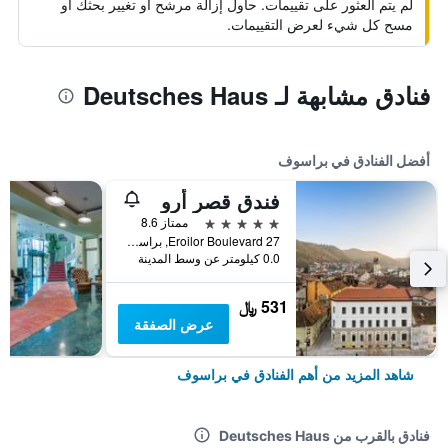
لم يتم العثور على تقييمات. حاول إزالة مرشح أو تغيير بحثك أو
مسح كل شيء لعرض التقييمات.
فنادق مشابهة لـ Deutsches Haus
أفضل الفنادق في براسوف
فندق قصر أرو
5 نجوم
ممتاز 8.6
27 Eroilor Boulevard, براسوف, رومانيا
0.0 كيلومتر عن وسط المدينة
531 ﷼
عرض الصفقة
شاهد المزيد من أهم الفنادق في براسوف
فنادق بالقرب من Deutsches Haus