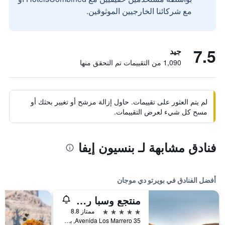
مع شركائنا الخارجيين الموثوقين.
7.5
جيد
1,090 من التقييمات تم التحقق منها
لم يتم العثور على تقييمات. حاول إزالة مرشح أو تغيير بحثك أو
مسح كل شيء لعرض التقييمات.
فنادق مشابهة لـ بنسيون إيفا
أفضل الفنادق في بويرتو دي موجان
منتجع وسبا راديسون بلو، غران كناريا موغان
5 نجوم
ممتاز 8.8
Avenida Los Marrero 35, بويرتو دي موجان, كناريا الكبرى, أسبانيا