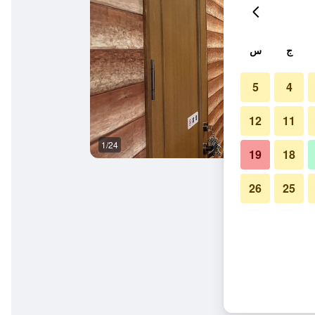
ج
س
5
4
12
11
1/24
المظهر الخارجي
19
18
26
25