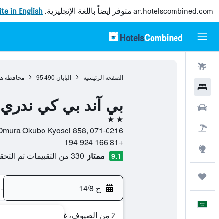
ar.hotelscombined.com
متوفر أيضاً باللغة الإنجليزية.
site in English
رحلات طيران
الصفحة الرئيسية
اليابان
95,490
محافظة هو
فنادق
بي آند بي كي ندري
سيارات
2 نجمتين
حزم العروض
Omura Okubo Kyosei 858, 071-0216, بايي, محافظة هوكايدو, اليابا
+81 166 924 194
استكشاف
ممتاز
330 من التقييمات تم التحقق منها
9.1
رحلات
ج 14/8
-
العَرَبِيَّة
2 من الضيوف، غرفة واحدة