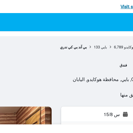
Visit 
كايدو
6,789
بايي
133
بي آند بي كي ندري
فندق
ن
س 15/8