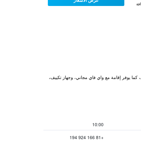
عرض الأسعار
فة
عد مسافة 34 كم عن محطة قطارات Furano و39 كم عن حديقة ويندي، كما يوفر إقامة مع واي فاي مجاني، وجهاز تكييف،
10:00
+81 166 924 194