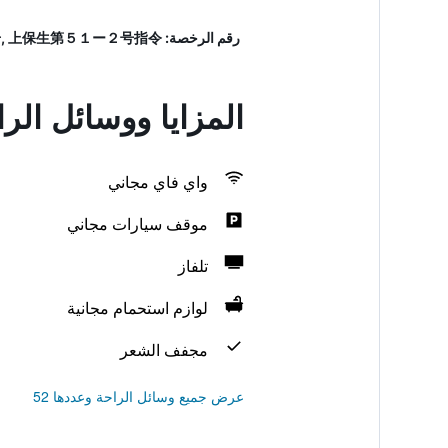
رقم الرخصة: 上保生第５１－２号指令, 上保生第５１-２号指令, 上保生第５１-２号, 上保生第５１ー２号指令
المزايا ووسائل الر
واي فاي مجاني
موقف سيارات مجاني
تلفاز
لوازم استحمام مجانية
مجفف الشعر
عرض جميع وسائل الراحة وعددها 52