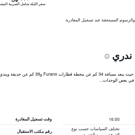
سعر الليلة شامل الصريبة المضا
والرسوم المستحقة عند تسجيل المغادرة.
 ندري
يقع مكان إقامة "B&B Ken&Mary" في بيي حيث يب
في بعض الوحدات...
16:00
وقت تسجيل المغادرة
تختلف السياسات حسب نوع
رقم مكتب الاستقبال
الغرفة ومزود الخدمة.