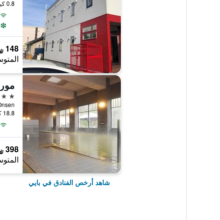
0.8 كيلومتر عن وسط المدينة
148 ﷼
المتوس
موري
3 نجوم
gane Onsen
18.8 كيلومتر عن وسط المدينة
398 ﷼
المتوس
شاهد أرخص الفنادق في بايي