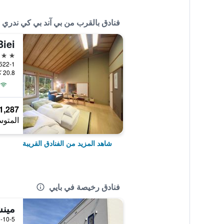
فنادق بالقرب من بي آند بي كي ندري
Biei
3 نجوم
10522-1 Shirogane, با
20.8 كيلومتر عن وسط المدينة
1,287 ﷼
المتوس
شاهد المزيد من الفنادق القريبة
فنادق رخيصة في بايي
مين
1-10-5, Kitamachi, بايي, ال