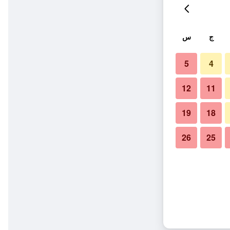
ج
س
5
4
12
11
19
18
26
25