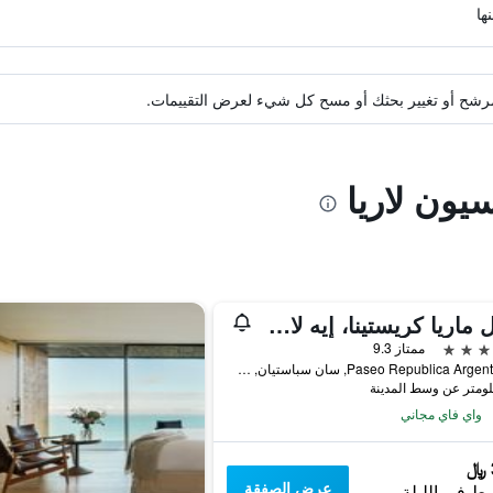
ة مرشح أو تغيير بحثك أو مسح كل شيء لعرض التقييمات.
يون لاريا
هوتل ماريا كريستينا، إيه لاكشري كوليكشن هوتل
ممتاز 9.3
Paseo Republica Argentina, 4, سان سباستيان, مقاطعة غيبوثكـوا, أسبانيا
واي فاي مجاني
عرض الصفقة
ط في الليلة