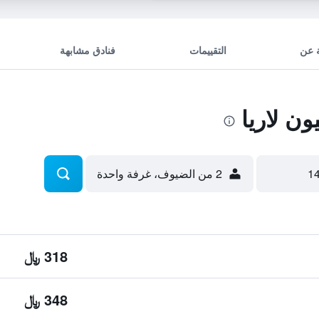
 عن
التقييمات
فنادق مشابهة
ن لاريا
2 من الضيوف، غرفة واحدة
318 ﷼
348 ﷼