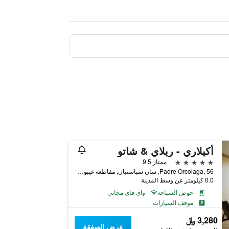
أكيلاري - ريلاي & شاتو
5 نجوم
ممتاز 9.5
Padre Orcolaga, 56, سان سباستيان, مقاطعة غيبوثكـوا, أسبانيا
0.0 كيلومتر عن وسط المدينة
حوض السباحة
واي فاي مجاني
موقف السيارات
3,280 ﷼
عرض الصفقة