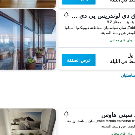
فندق دي لوندريس يي دي إنغلاترا
ممتاز 9.2
اطعة غيبوثكـوا, أسبانيا
واي فاي مجاني
عرض الصفقة
ط في الليلة
باستيان
د سيتي هاوس
calle fermin calbeton n14-2B, سان سباستيان, مقاطعة غيبوثكـوا, أسبانيا
واي فاي مجاني