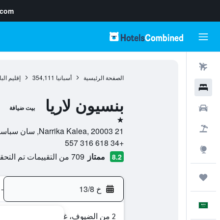
.com
رحلات طيران
الصفحة الرئيسية
أسبانيا
354,111
إقليم ال
فنادق
بنسيون لاريا
سيارات
بيت ضيافة
نجمة واحدة
حزم العروض
21 Narrika Kalea, 20003, سان سباستيان, مقاطعة غيبوثكـوا, أسبانيا
+34 618 316 557
استكشاف
ممتاز
709 من التقييمات تم التحقق منها
8.2
رحلات
خ 13/8
-
العَرَبِيَّة
2 من الضيوف، غرفة واحدة