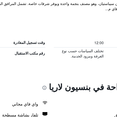
قامة "Pension Larrea" في سان سيباستيان، وهو مصنف بنجمة واحدة ويوفر شرفات خاصة. تشمل الم
اي م...
12:00
وقت تسجيل المغادرة
تختلف السياسات حسب نوع
رقم مكتب الاستقبال
الغرفة ومزود الخدمة.
احة في بنسيون لاريا
واي فاي مجاني
ق
تلفاز بشاشة مسطحة