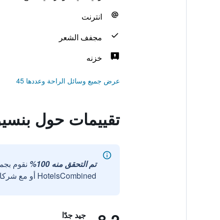
انترنت
مجفف الشعر
خزنه
عرض جميع وسائل الراحة وعددها 45
تقييمات حول بنسيون
تم التحقق منه 100%
نقوم بجم
HotelsCombined أو مع شركائنا الخارجيين الموثوقين.
جيد جدًا