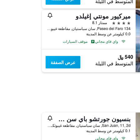
المتوسط في الليلة
ميركيور مونتي إغيلدو
4 نجوم
ممتاز 8.1
Paseo del Faro 134, سان سباستيان, مقاطعة غيبوثكـوا, أسبانيا
0.0 كيلومتر عن وسط المدينة
واي فاي مجاني
موقف السيارات
540 ﷼
عرض الصفقة
المتوسط في الليلة
بنسيون جورتشو باي سن سيباستيان
San Juan, 11, 2d, سان سباستيان, مقاطعة غيبوثكـوا, أسبانيا
0.1 كيلومتر عن وسط المدينة
واي فاي مجاني