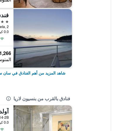
4 نجوم
Zubieta, 2, سان سباستيان, مق
0.0 كيلومتر عن وسط المدينة
1,266 ﷼
المتوس
شاهد المزيد من أهم الفنادق في سان س
فنادق بالقرب من بنسيون لاريا
آول
0.0 كيلومتر عن وسط المدينة