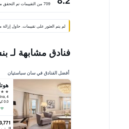
8.2
709 من التقييمات تم التحقق منها
لم يتم العثور على تقييمات. حاول إزال
فنادق مشابهة لـ بنس
أفضل الفنادق في سان سباستيان
5 نجوم
0.0 كيلومتر عن وسط المدينة
3,771 ﷼
المتوس