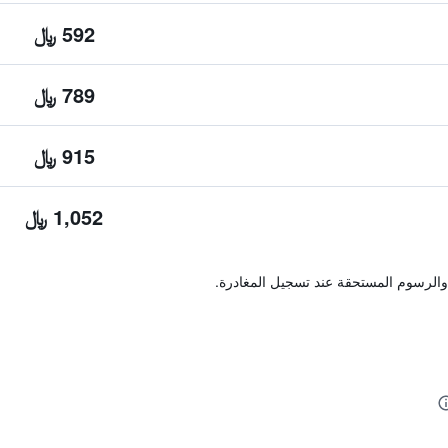
592 ﷼
789 ﷼
915 ﷼
1,052 ﷼
والرسوم المستحقة عند تسجيل المغادرة.