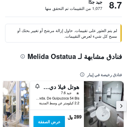
8.7
جيد جدًا
1,077 من التقييمات تم التحقق منها
لم يتم العثور على تقييمات. حاول إزالة مرشح أو تغيير بحثك أو
مسح كل شيء لعرض التقييمات.
فنادق مشابهة لـ Melida Ostatua
فنادق رخيصة في إيبار
هوتل فيلا دي إرموا
نجمة واحدة
جيد 7.6
Avda. De Guipuzoca 54 Bis, إيبار, مقاطعة غيبوثكـوا, أسبانيا
2.2 كيلومتر عن وسط المدينة
289 ﷼
عرض الصفقة