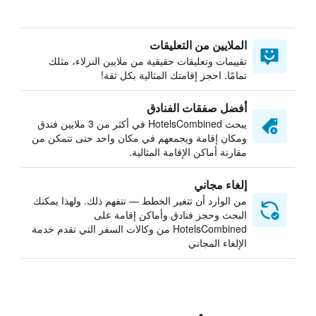
الملايين من التعليقات
تقييمات وتعليقات حقيقية من ملايين النزلاء، مثلك
تمامًا. احجز إقامتك المثالية بكل ثقة!
أفضل صفقات الفنادق
يبحث HotelsCombined في أكثر من 3 ملايين فندق
ومكان إقامة ويجمعهم في مكان واحد حتى تتمكن من
مقارنة أماكن الإقامة المثالية.
إلغاء مجاني
من الوارد أن تتغير الخطط — نتفهم ذلك. ولهذا يمكنك
البحث وحجز فنادق وأماكن إقامة على
HotelsCombined من وكالات السفر التي تقدم خدمة
الإلغاء المجاني