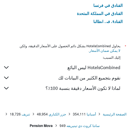
الفنادق في فرنسا
الفنادق في المملكة المتحدة
الفنادق في إيطاليا
الفنادق في تايلاند
*
يحاول HotelsCombined بشكل دائم الحصول على الأسعار الدقيقة، ولكن
لا يمكن ضمان الأسعار
.
إليك السبب:
HotelsCombined ليس البائع
نقوم بتجميع الكثير من البيانات لك
لماذا لا تكون الأسعار دقيقة بنسبة 100٪؟
الصفحة الرئيسية
أسبانيا
354,111
جزر الكناري
48,954
تنريف
18,726
سانتا كروث دي تينيريفه
949
Pension Mova