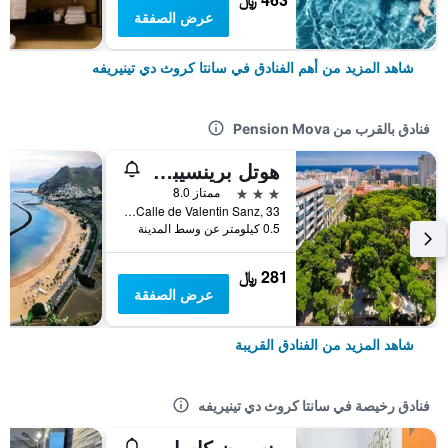
عرض الصفقة
شاهد المزيد من أهم الفنادق في سانتا كروث دي تينيريفه
فنادق بالقرب من Pension Mova
هوتل برينسيبي باز
3 نجوم
ممتاز 8.0
Calle de Valentin Sanz, 33, سانتا كروث دي تينيريفه, تنريف, أسبانيا
0.5 كيلومتر عن وسط المدينة
281 ﷼
عرض الصفقة
شاهد المزيد من الفنادق القريبة
فنادق رخيصة في سانتا كروث دي تينيريفه
بنسيون كاسابلانكا