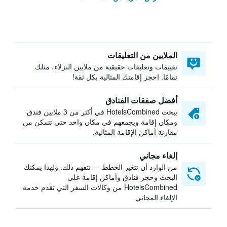
الملايين من التعليقات
تقييمات وتعليقات حقيقية من ملايين النزلاء، مثلك
تمامًا. احجز إقامتك المثالية بكل ثقة!
أفضل صفقات الفنادق
يبحث HotelsCombined في أكثر من 3 ملايين فندق
ومكان إقامة ويجمعهم في مكان واحد حتى تتمكن من
مقارنة أماكن الإقامة المثالية.
إلغاء مجاني
من الوارد أن تتغير الخطط — نتفهم ذلك. ولهذا يمكنك
البحث وحجز فنادق وأماكن إقامة على
HotelsCombined من وكالات السفر التي تقدم خدمة
الإلغاء المجاني