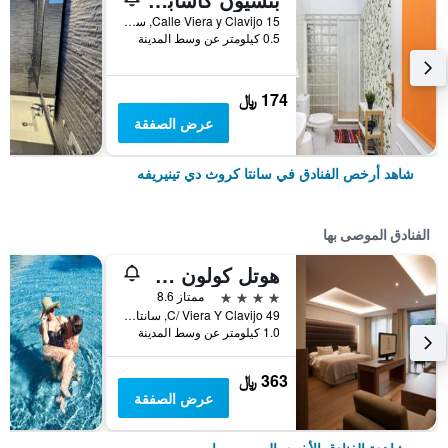
15 Calle Viera y Clavijo, سانتا كروث دي تينيريفه, تنريف, أسبانيا
0.5 كيلومتر عن وسط المدينة
174 ﷼
عرض الصفقة
شاهد أرخص الفنادق في سانتا كروث دي تينيريفه
الفنادق الموصى بها
هوتل كولون رامبلا
4 نجوم
ممتاز 8.6
C/ Viera Y Clavijo 49, سانتا كروث دي تينيريفه, تنريف, أسبانيا
1.0 كيلومتر عن وسط المدينة
363 ﷼
عرض الصفقة