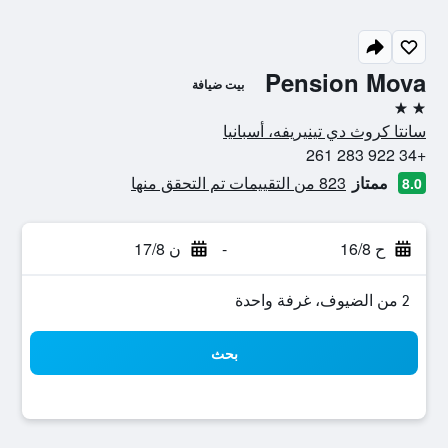
Pension Mova
بيت ضيافة
2 نجمتين
سانتا كروث دي تينيريفه، أسبانيا
+34 922 283 261
ممتاز
823 من التقييمات تم التحقق منها
8.0
ح 16/8
-
ن 17/8
2 من الضيوف، غرفة واحدة
بحث