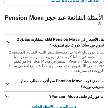
رحلات طيران إلى سانتا كروث دي تينيريفه
الأسئلة الشائعة عند حجز Pension Mova
هل الأسعار في Pension Mova قابلة للمقارنة بفنادق 2
نجوم في سانتا كروث دي تينيريفه؟
هناك فرق يبلغ 34% في متوسط ​​سعر الليلة للفنادق المصنفة 2
من النجوم في سانتا كروث دي تينيريفه ومتوسط ​​سعر الليلة
الواحدة Pension Mova. السعر في Pension Mova هو فقط
192 ﷼ في الللية وهو يعتبر سعر جيد جداً عند الإقامة في سانتا
كروث دي تينيريفه.
ما مدى قرب Pension Mova من أقرب مطار، مطار
تينريفي نورث؟
ما هو رقم هاتف Pension Mova؟
عرض المزيد من الأسئلة الشائعة