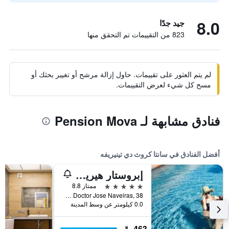
8.0
جيد جدًا
823 من التقييمات تم التحقق منها
لم يتم العثور على تقييمات. حاول إزالة مرشح أو تغيير بحثك أو
مسح كل شيء لعرض التقييمات.
فنادق مشابهة لـ Pension Mova
أفضل الفنادق في سانتا كروث دي تينيريفه
إبروستار هيريتيدج جراند مينسي
5 نجوم
ممتاز 8.8
Calle Doctor Jose Naveiras, 38, سانتا كروث دي تينيريفه, تنريف, أسبانيا
0.0 كيلومتر عن وسط المدينة
463 ﷼