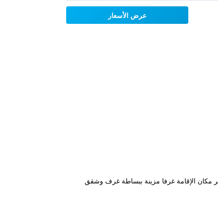
عرض الأسعار
واي فاي المجانية في هذا الفندق، يقع على بعد دقيقة سيرا على الأقدام من محطة الترام Bischofsweg. يوفر مكان الإقامة غرفا مزينة ببساطة غرف وشقق