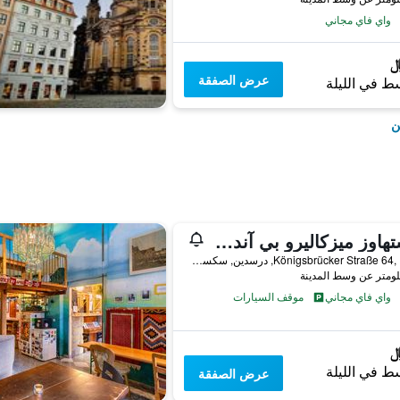
واي فاي مجاني
عرض الصفقة
ط في الليلة
ن
جاستهاوز ميزكاليرو بي آند بي
Königsbrücker Straße 64, 1. HH, درسدين, سكسونيا, ألمانيا
واي فاي مجاني
موقف السيارات
ط في الليلة
عرض الصفقة