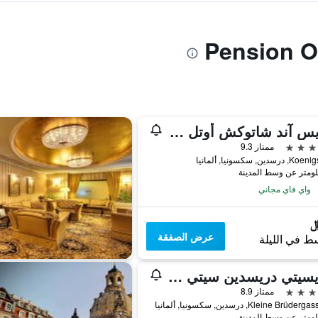
ريلايس آند شاتوكش أوتل بيلو باليه
ممتاز 9.3
سدين, سكسونيا, ألمانيا
واي فاي مجاني
عرض الصفقة
ط في الليلة
ستايسيتي دريسدين سيتي سنتر
ممتاز 8.9
Kleine Brüd, درسدين, سكسونيا, ألمانيا