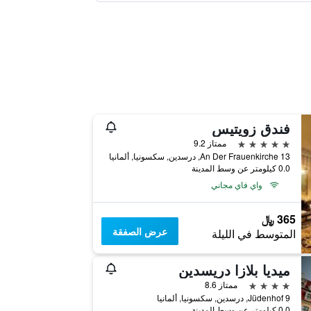
فندق زويتيس
5 نجوم
ممتاز 9.2
An Der Frauenkirche 13, درسدين, سكسونيا, ألمانيا
0.0 كيلومتر عن وسط المدينة
واي فاي مجاني
365 ﷼
عرض الصفقة
المتوسط في الليلة
ٔميديا بلازا دريسدين
4 نجوم
ممتاز 8.6
Jüdenhof 9, درسدين, سكسونيا, ألمانيا
0.0 كيلومتر عن وسط المدينة