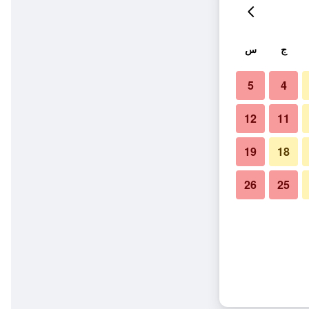
ج
س
5
4
12
11
19
18
26
25