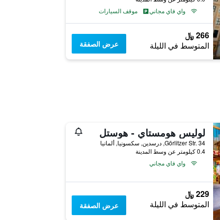
واي فاي مجاني
موقف السيارات
266 ﷼
عرض الصفقة
المتوسط في الليلة
لوليس هومستاي - هوستل
Görlitzer Str. 34, درسدين, سكسونيا, ألمانيا
0.4 كيلومتر عن وسط المدينة
واي فاي مجاني
229 ﷼
المتوسط في الليلة
عرض الصفقة