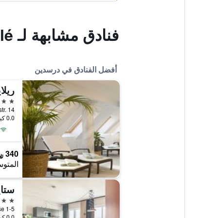
فنادق مشابهة لـ Pension Olé
أفضل الفنادق في درسدين
5 نجوم
Koenigstr. 14, در
0.0 كيلومتر عن وسط المدينة
340 ﷼
المتوس
5 نجوم
ergasse 1-5
0.0 كيلومتر عن وسط المدينة