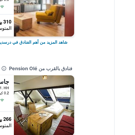
310 ﷼
المتوس
شاهد المزيد من أهم الفنادق في درسدي
فنادق بالقرب من Pension Olé
0.2 كيلومتر عن وسط المدينة
266 ﷼
المتوس