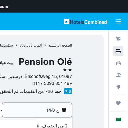
.com
رحلات طيران
الصفحة الرئيسية
ألمانيا
303,533
سكسونيا
فنادق
Pension Olé
سيارات
بيت ضياف
2 نجمتين
حزم العروض
Bischofsweg 15, 01097, درسدين, سكسونيا, ألمانيا
+49 351 3093 4117
استكشاف
جيد
726 من التقييمات تم التحقق منها
7.6
رحلات
ج 14/8
-
العَرَبِيَّة
2 من الضيوف، غرفة واحدة