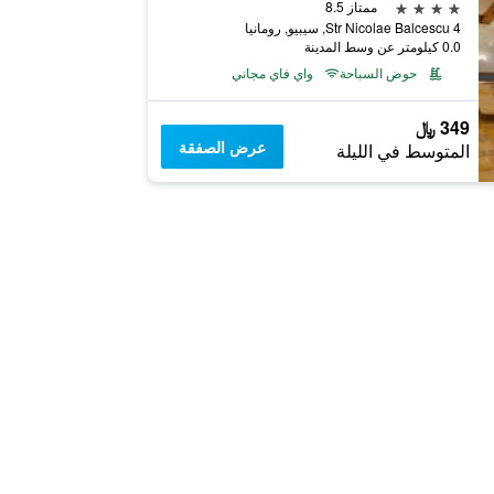
4 نجوم
ممتاز 8.5
Str Nicolae Balcescu 4, سيبيو, رومانيا
0.0 كيلومتر عن وسط المدينة
حوض السباحة
واي فاي مجاني
349 ﷼
عرض الصفقة
المتوسط في الليلة