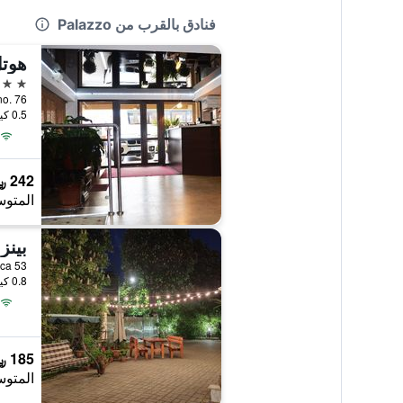
فنادق بالقرب من Palazzo
هوتل
3 نجوم
a no. 76
0.5 كيلومتر عن وسط المدينة
242 ﷼
المتوس
n Noica 53
0.8 كيلومتر عن وسط المدينة
185 ﷼
المتوس