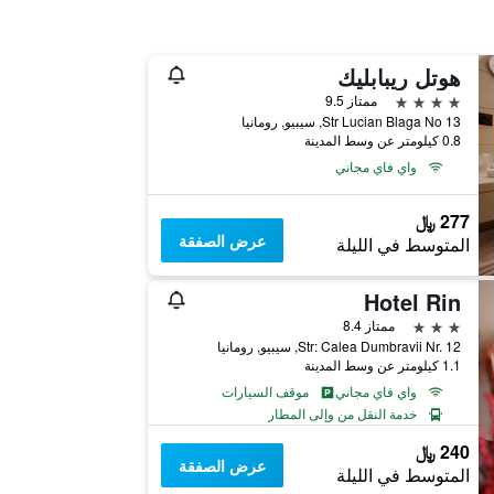
هوتل ريبابليك
4 نجوم
ممتاز 9.5
Str Lucian Blaga No 13, سيبيو, رومانيا
0.8 كيلومتر عن وسط المدينة
واي فاي مجاني
277 ﷼
عرض الصفقة
المتوسط في الليلة
Hotel Rin
3 نجوم
ممتاز 8.4
Str: Calea Dumbravii Nr. 12, سيبيو, رومانيا
1.1 كيلومتر عن وسط المدينة
واي فاي مجاني
موقف السيارات
خدمة النقل من وإلى المطار
240 ﷼
عرض الصفقة
المتوسط في الليلة