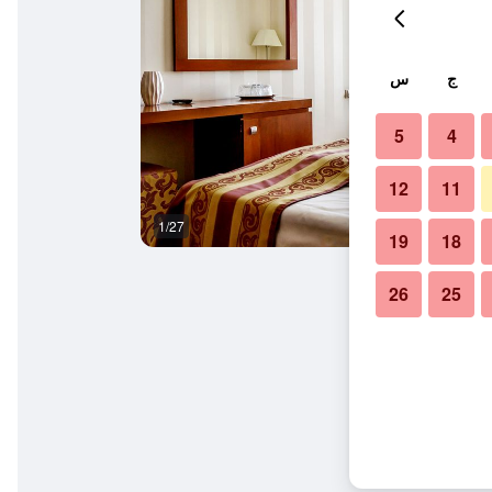
ج
س
5
4
12
11
1/27
وسائل راحة في الغرف
19
18
26
25