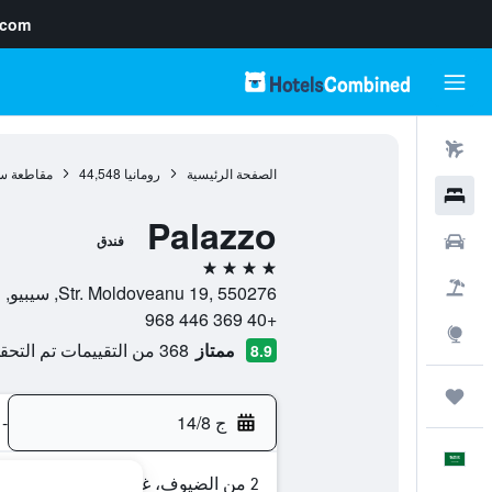
.com
رحلات طيران
الصفحة الرئيسية
رومانيا
44,548
مقاطعة سي
فنادق
Palazzo
سيارات
فندق
4 نجوم
حزم العروض
Str. Moldoveanu 19, 550276, سيبيو, مقاطعة سيبيو, رومانيا
+40 369 446 968
استكشاف
ممتاز
368 من التقييمات تم التحقق منها
8.9
رحلات
ج 14/8
-
العَرَبِيَّة
2 من الضيوف، غرفة واحدة