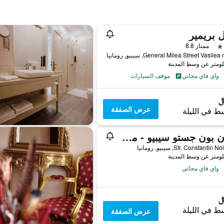
 بريمير
ممتاز 8.8
General Milea Street Vasile, سيبيو, رومانيا
واي فاي مجاني
موقف السيارات
عرض الصفقة
ط في الليلة
بينزن بون جستو سيبيو - موتورسيكل فريندلي
Str. Constanti, سيبيو, رومانيا
واي فاي مجاني
ط في الليلة
عرض الصفقة