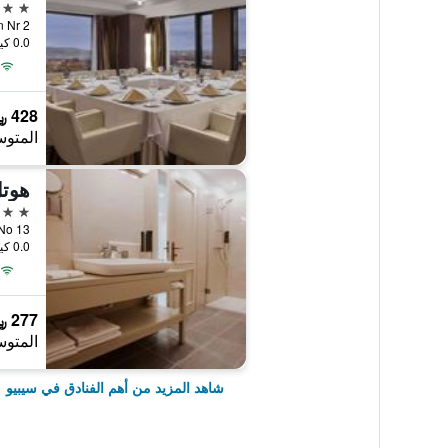
4 نجوم
ioran Nr 2
0.0 كيلومتر عن وسط المدينة
428 ﷼
المتوس
هوتل
4 نجوم
aga No 13
0.0 كيلومتر عن وسط المدينة
277 ﷼
المتوس
شاهد المزيد من أهم الفنادق في سيبيو