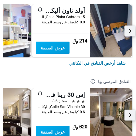
أولد تاون أليكانتي
15 Calle Pintor Cabrera, اليكانتي, منطقة بلنسية, أسبانيا
0.9 كيلومتر عن وسط المدينة
214 ﷼
عرض الصفقة
شاهد أرخص الفنادق في اليكانتي
الفنادق الموصى بها
إس 30 رينا فيكتوريا سويتس
3 نجوم
ممتاز 8.6
Calle San Vicente 30, اليكانتي, منطقة بلنسية, أسبانيا
0.6 كيلومتر عن وسط المدينة
620 ﷼
عرض الصفقة