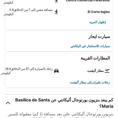
Centre Comercial Panoramis
كيلومتر
مسافة مشي إلى 7 من الدقائق
0.6
El Corte Ingles
كيلومتر
إظهار المزيد
سيارت ايجار
سيارات للاستئجار في اليكانتي
المطارات القريبة
رحلة بالسيارة إلى 37 من الدقائق
19.9
مطار أليقنت
كيلومتر
رحلات طيران إلى مطار أليقنت
كم يبعد بنزيون بورتوجال أليكانتي عن Basílica de Santa
María؟
بنزيون بورتوجال أليكانتي على بعد مسافة (1 كم) معقولة للسير