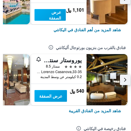
1,101 ﷼
عرض
الصفقة
شاهد المزيد من أهم الفنادق في اليكانتي
فنادق بالقرب من بنزيون بورتوجال أليكانتي
يوروستار سنتروم أليكانتي
4 نجوم
ممتاز 8.5
Calle Del Pintor Lorenzo Casanova,33-35, اليكانتي, منطقة بلنسية, أسبانيا
0.2 كيلومتر عن وسط المدينة
540 ﷼
عرض الصفقة
شاهد المزيد من الفنادق القريبة
فنادق رخيصة في اليكانتي