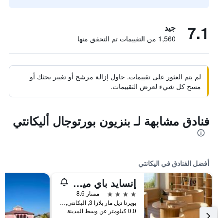
7.1
جيد
1,560 من التقييمات تم التحقق منها
لم يتم العثور على تقييمات. حاول إزالة مرشح أو تغيير بحثك أو
مسح كل شيء لعرض التقييمات.
فنادق مشابهة لـ بنزيون بورتوجال أليكانتي
أفضل الفنادق في اليكانتي
إنسايد باي ميليا أليكانتي بورتا ماريس
4 نجوم
ممتاز 8.6
بويرتا ديل مار بلازا 3, اليكانتي, منطقة بلنسية, أسبانيا
0.0 كيلومتر عن وسط المدينة