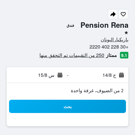
Pension Rena
فندق
نجمة واحدة
باريكيا، اليونان
+30 228 402 2220
ممتاز
250 من التقييمات تم التحقق منها
9.1
ج 14/8
-
س 15/8
2 من الضيوف، غرفة واحدة
بحث