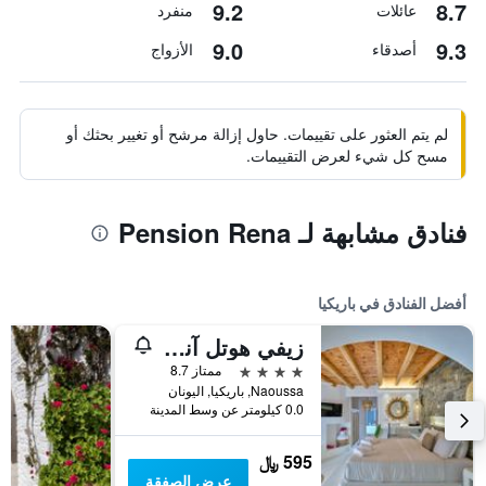
9.2
8.7
عائلات
منفرد
9.0
9.3
أصدقاء
الأزواج
لم يتم العثور على تقييمات. حاول إزالة مرشح أو تغيير بحثك أو
مسح كل شيء لعرض التقييمات.
فنادق مشابهة لـ Pension Rena
أفضل الفنادق في باريكيا
زيفي هوتل آند سويتس
4 نجوم
ممتاز 8.7
Naoussa, باريكيا, اليونان
0.0 كيلومتر عن وسط المدينة
595 ﷼
عرض الصفقة