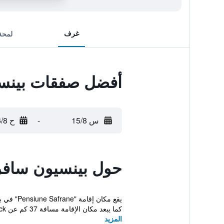
غرف
لمحة
أفضل صفقات بينس
س 15/8
-
ح 16/8
حول بينسيون سافر
كما يبعد مكان الإقامة مسافة 37 كم عن Rock ...
المزيد