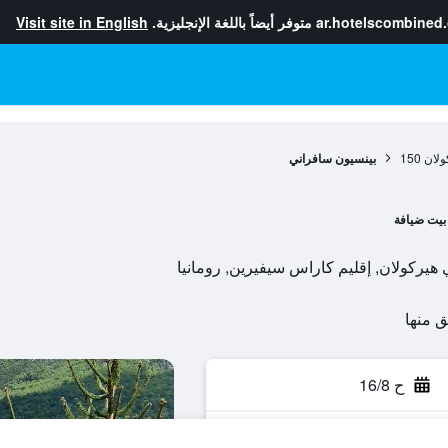
ar.hotelscombined
متوفر أيضاً باللغة الإنجليزية.
Visit site in English
ولان
150
بينسيون سافراني
بيت ضيافة
ح 16/8