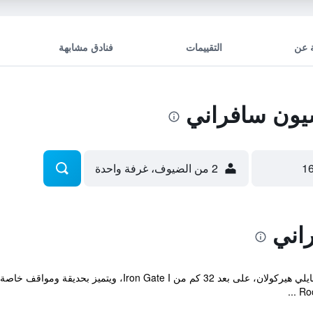
 عن
التقييمات
فنادق مشابهة
يون سافراني
2 من الضيوف، غرفة واحدة
اني
يقع مكان إقامة "Pensiune Safrane" في بايلي هيركولان، على 