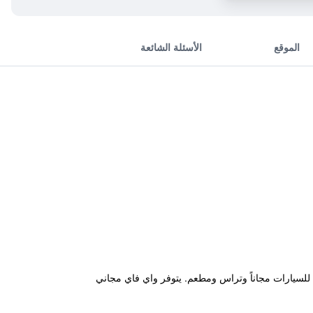
الموقع
الأسئلة الشائعة
بعد 32 كم من Iron Gate I، ويتميز بحديقة ومواقف خاصة للسيارات مجاناً وتراس ومطعم. يتوفر واي فاي مجاني