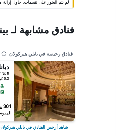
لم يتم العثور على تقييمات. حاول إزال
فنادق مشابهة لـ ب
فنادق رخيصة في بايلي هيركولان
ديان
xelor Nr. 8
0.3 كيلومتر عن وسط المدينة
301 ﷼
المتوس
شاهد أرخص الفنادق في بايلي هيركولان