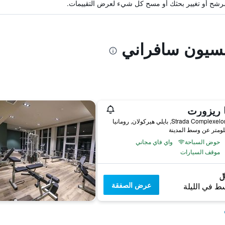
ة مرشح أو تغيير بحثك أو مسح كل شيء لعرض التقييمات.
ينسيون سافراني
ا ريزورت
Strada Comple, بايلي هيركولان, رومانيا
حوض السباحة
واي فاي مجاني
موقف السيارات
عرض الصفقة
ط في الليلة