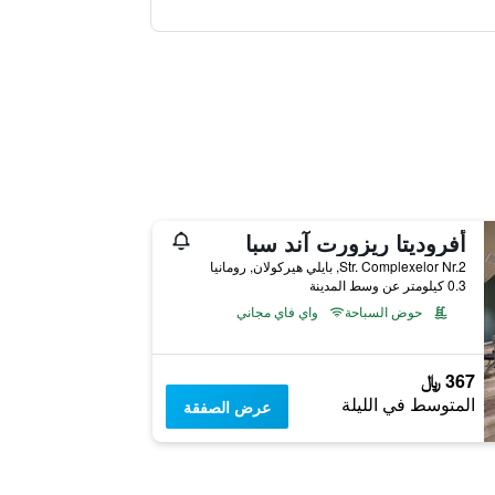
أفروديتا ريزورت آند سبا
Str. Complexelor Nr.2, بايلي هيركولان, رومانيا
0.3 كيلومتر عن وسط المدينة
حوض السباحة
واي فاي مجاني
367 ﷼
المتوسط في الليلة
عرض الصفقة