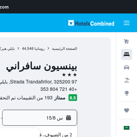
.com
رحلات طيران
الصفحة الرئيسية
رومانيا
44,546
بايلي هيرك
فنادق
بينسيون سافراني
سيارات
3 نجوم
حزم العروض
97 Strada Trandafirilor, 325200, بايلي هيركولان, إقليم كاراس سيفيرين, رومانيا
+40 721 804 353
استكشاف
ممتاز
193 من التقييمات تم التحقق منها
8.5
رحلات
س 15/8
-
العَرَبِيَّة
2 من الضيوف، غرفة واحدة