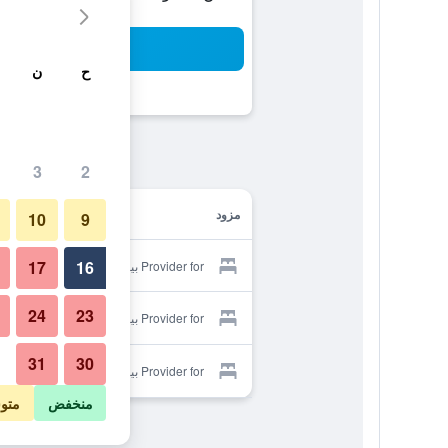
بح
ح
ن
3
2
مزود
10
9
17
16
Provider for بينسيون سافراني
24
23
Provider for بينسيون سافراني
31
30
Provider for بينسيون سافراني
منخفض
متو