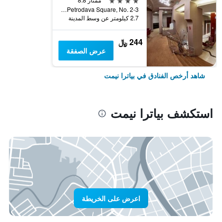
Petrodava Square, No. 2-3, بياترا نيمت, رومانيا
2.7 كيلومتر عن وسط المدينة
244 ﷼
عرض الصفقة
شاهد أرخص الفنادق في بياترا نيمت
استكشف بياترا نيمت
اعرض على الخريطة