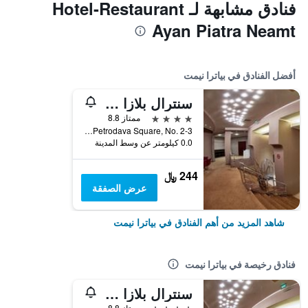
فنادق مشابهة لـ Hotel-Restaurant
Ayan Piatra Neamt
أفضل الفنادق في بياترا نيمت
سنترال بلازا هوتل
4 نجوم
ممتاز 8.8
Petrodava Square, No. 2-3, بياترا نيمت, رومانيا
0.0 كيلومتر عن وسط المدينة
244 ﷼
عرض الصفقة
شاهد المزيد من أهم الفنادق في بياترا نيمت
فنادق رخيصة في بياترا نيمت
سنترال بلازا هوتل
4 نجوم
ممتاز 8.8