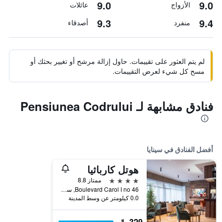
9.0
9.0
الأزواج
عائلات
9.3
9.4
منفرد
أصدقاء
لم يتم العثور على تقييمات. حاول إزالة مرشح أو تغيير بحثك أو
مسح كل شيء لعرض التقييمات.
فنادق مشابهة لـ Pensiunea Codrului
أفضل الفنادق في سينايا
هوتل كارباثيا
4 نجوم
ممتاز 8.8
Boulevard Carol I no 46, سينايا, رومانيا
0.0 كيلومتر عن وسط المدينة
329 ﷼