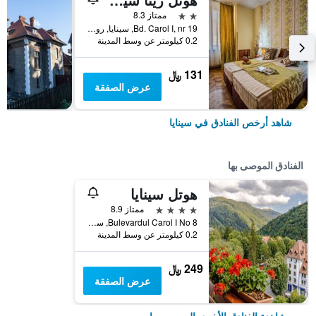
2 نجمتين
ممتاز 8.3
Bd. Carol I, nr 19, سينايا, رومانيا
0.2 كيلومتر عن وسط المدينة
131 ﷼
عرض الصفقة
شاهد أرخص الفنادق في سينايا
الفنادق الموصى بها
هوتل سينايا
4 نجوم
ممتاز 8.9
Bulevardul Carol I No 8, سينايا, رومانيا
0.2 كيلومتر عن وسط المدينة
249 ﷼
عرض الصفقة