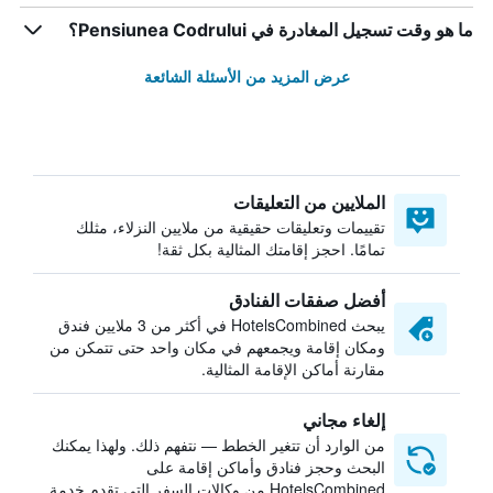
ما هو وقت تسجيل المغادرة في Pensiunea Codrului؟
عرض المزيد من الأسئلة الشائعة
الملايين من التعليقات
تقييمات وتعليقات حقيقية من ملايين النزلاء، مثلك
تمامًا. احجز إقامتك المثالية بكل ثقة!
أفضل صفقات الفنادق
يبحث HotelsCombined في أكثر من 3 ملايين فندق
ومكان إقامة ويجمعهم في مكان واحد حتى تتمكن من
مقارنة أماكن الإقامة المثالية.
إلغاء مجاني
من الوارد أن تتغير الخطط — نتفهم ذلك. ولهذا يمكنك
البحث وحجز فنادق وأماكن إقامة على
HotelsCombined من وكالات السفر التي تقدم خدمة