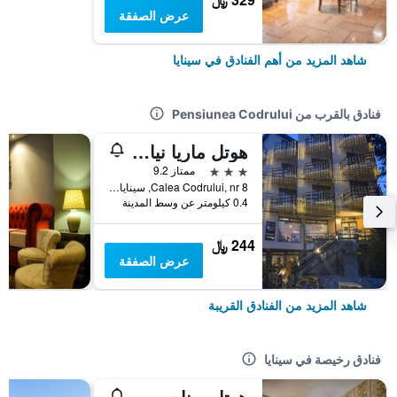
عرض الصفقة
شاهد المزيد من أهم الفنادق في سينايا
فنادق بالقرب من Pensiunea Codrului
هوتل ماريا نياجرا
3 نجوم
ممتاز 9.2
Calea Codrului, nr 8, سينايا, رومانيا
0.4 كيلومتر عن وسط المدينة
244 ﷼
عرض الصفقة
شاهد المزيد من الفنادق القريبة
فنادق رخيصة في سينايا
هوتل رينا سيربول