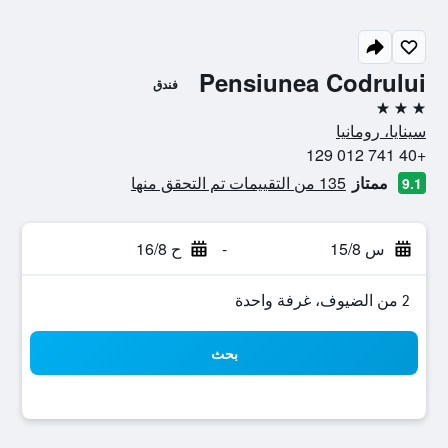
Pensiunea Codrului
فندق
3 نجوم
سينايا، رومانيا
+40 741 012 129
ممتاز
135 من التقييمات تم التحقق منها
9.1
س 15/8
-
ح 16/8
2 من الضيوف، غرفة واحدة
بحث