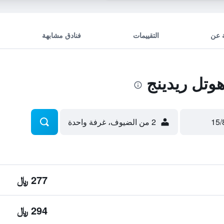
 عن
التقييمات
فنادق مشابهة
وتل ريدينج
2 من الضيوف، غرفة واحدة
277 ﷼
294 ﷼