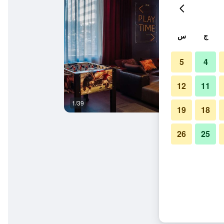
ج
س
5
4
12
11
1/39
بار
19
18
26
25