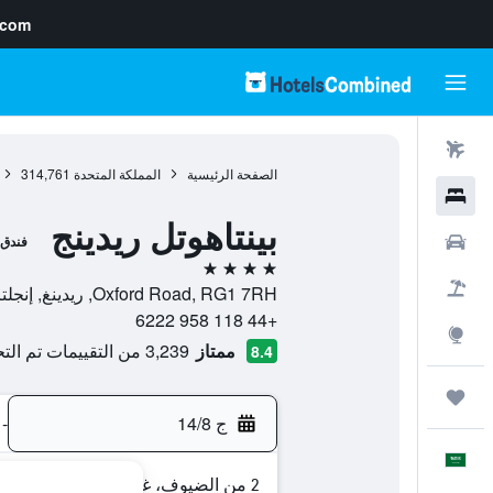
.com
رحلات طيران
الصفحة الرئيسية
المملكة المتحدة
314,761
فنادق
بينتاهوتل ريدينج
سيارات
فندق
4 نجوم
حزم العروض
Oxford Road, RG1 7RH, ريدينغ, إنجلترا, المملكة المتحدة
+44 118 958 6222
استكشاف
ممتاز
3,239 من التقييمات تم التحقق منها
8.4
رحلات
ج 14/8
-
العَرَبِيَّة
2 من الضيوف، غرفة واحدة