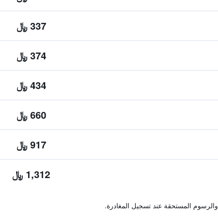
337 ﷼
374 ﷼
434 ﷼
660 ﷼
917 ﷼
1,312 ﷼
والرسوم المستحقة عند تسجيل المغادرة.