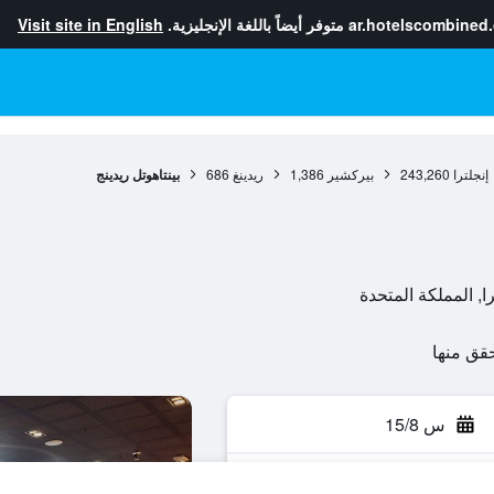
ar.hotelscombined
متوفر أيضاً باللغة الإنجليزية.
Visit site in English
إنجلترا
243,260
بيركشير
1,386
ريدينغ
686
بينتاهوتل ريدينج
س 15/8