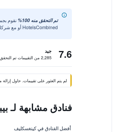
تم التحقق منه 100%
نقوم بجم
HotelsCombined أو مع شركائنا الخارجيين الموثوقين.
7.6
جيد
2,285 من التقييمات تم التحقق منها
لم يتم العثور على تقييمات. حاول إزال
فنادق مشابهة لـ بي
أفضل الفنادق في كينغسكليف