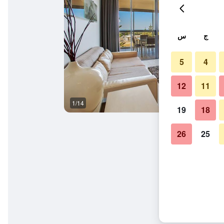
ج
س
5
4
12
11
1/14
حوض السباحة
19
18
26
25