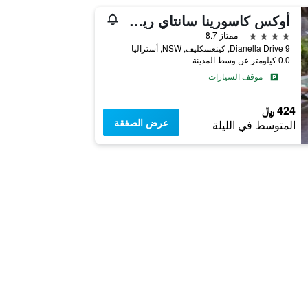
أوكس كاسورينا سانتاي ريزورت
4 نجوم
ممتاز 8.7
9 Dianella Drive, كينغسكليف, NSW, أستراليا
0.0 كيلومتر عن وسط المدينة
موقف السيارات
424 ﷼
عرض الصفقة
المتوسط في الليلة