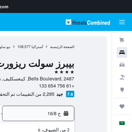
.com
رحلات طيران
الصفحة الرئيسية
أستراليا
108,577
نيو ساو
فنادق
بيبرز سولت ريزورت 
سيارات
4 نجوم
حزم العروض
Bells Boulevard, 2487, كينغسكليف, نيو ساوث ويلز, أستراليا
+61 756 654 133
استكشاف
جيد
2,285 من التقييمات تم التحقق منها
7.6
رحلات
ح 16/8
-
العَرَبِيَّة
2 من الضيوف، غرفة واحدة