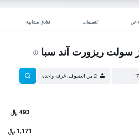
 عن
التقييمات
فنادق مشابهة
 سولت ريزورت آند سبا
2 من الضيوف، غرفة واحدة
493 ﷼
1,171 ﷼