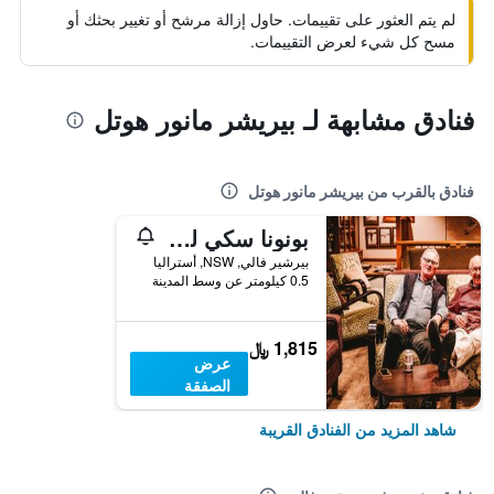
لم يتم العثور على تقييمات. حاول إزالة مرشح أو تغيير بحثك أو
مسح كل شيء لعرض التقييمات.
فنادق مشابهة لـ بيريشر مانور هوتل
فنادق بالقرب من بيريشر مانور هوتل
بونونا سكي لودج
بيرشير فالي, NSW, أستراليا
0.5 كيلومتر عن وسط المدينة
1,815 ﷼
عرض
الصفقة
شاهد المزيد من الفنادق القريبة