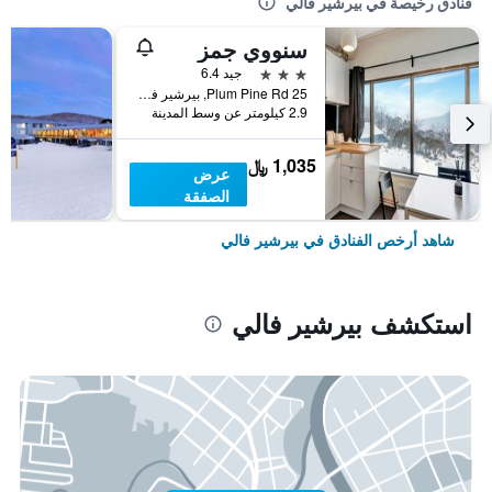
فنادق رخيصة في بيرشير فالي
سنووي جمز
3 نجوم
جيد 6.4
25 Plum Pine Rd, بيرشير فالي, NSW, أستراليا
2.9 كيلومتر عن وسط المدينة
1,035 ﷼
عرض
الصفقة
شاهد أرخص الفنادق في بيرشير فالي
استكشف بيرشير فالي