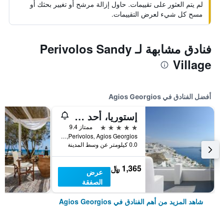
لم يتم العثور على تقييمات. حاول إزالة مرشح أو تغيير بحثك أو
مسح كل شيء لعرض التقييمات.
فنادق مشابهة لـ Perivolos Sandy
Village
أفضل الفنادق في Agios Georgios
إستوريا، أحد أعضاء مجموعة فنادق ديزاين هوتلز
5 نجوم
ممتاز 9.4
Perivolos, Agios Georgios, اليونان
0.0 كيلومتر عن وسط المدينة
1,365 ﷼
عرض
الصفقة
شاهد المزيد من أهم الفنادق في Agios Georgios