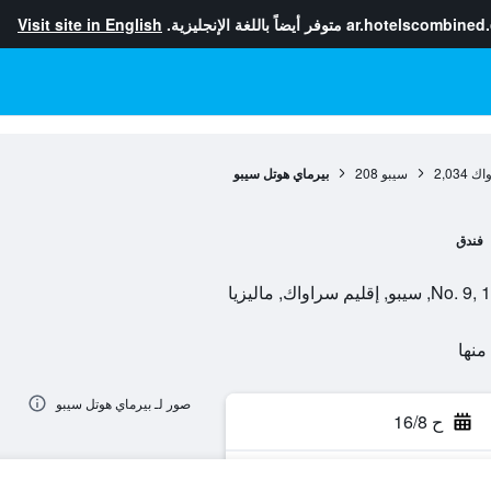
ar.hotelscombined
متوفر أيضاً باللغة الإنجليزية.
Visit site in English
واك
2,034
سيبو
208
بيرماي هوتل سيبو
فندق
واك, ماليزيا
صور لـ بيرماي هوتل سيبو
ح 16/8