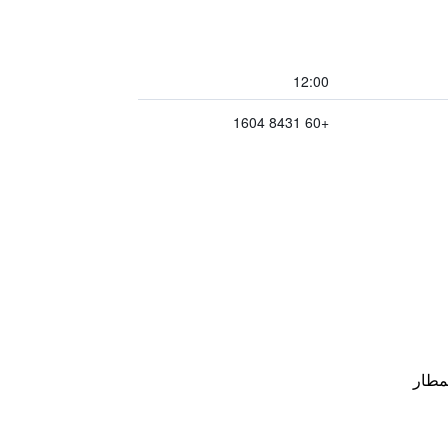
12:00
+60 8431 1604
مطار