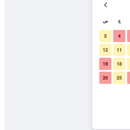
ج
س
5
4
12
11
19
18
26
25