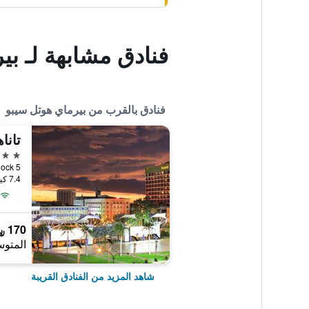
فنادق مشابهة لـ بي
فنادق بالقرب من بيرماي هوتل سيبو
تانا
3 نجوم
77, Block 5
7.4 كيلومتر عن وسط المدينة
170 ﷼
المتوس
شاهد المزيد من الفنادق القريبة