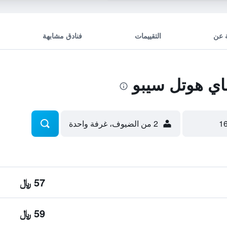
 عن
التقييمات
فنادق مشابهة
ي هوتل سيبو
2 من الضيوف، غرفة واحدة
57 ﷼
59 ﷼