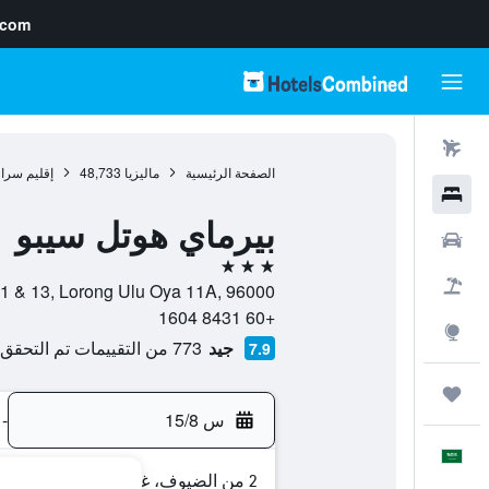
.com
رحلات طيران
الصفحة الرئيسية
ماليزيا
48,733
إقليم سرا
فنادق
بيرماي هوتل سيبو
سيارات
3 نجوم
حزم العروض
No. 9, 11 & 13, Lorong Ulu Oya 11A, 96000, سيبو, إقليم سرا
+60 8431 1604
استكشاف
جيد
773 من التقييمات تم التحقق منها
7.9
رحلات
س 15/8
-
العَرَبِيَّة
2 من الضيوف، غرفة واحدة