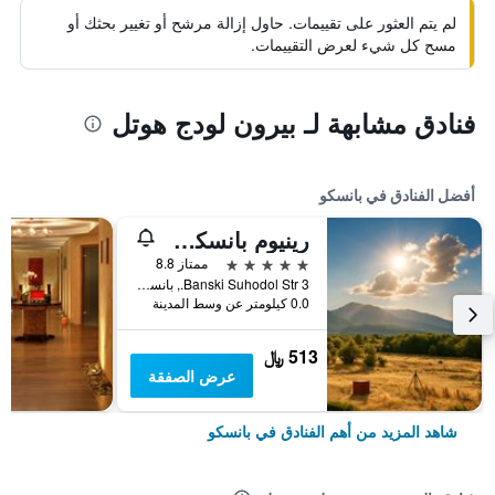
لم يتم العثور على تقييمات. حاول إزالة مرشح أو تغيير بحثك أو
مسح كل شيء لعرض التقييمات.
فنادق مشابهة لـ بيرون لودج هوتل
أفضل الفنادق في بانسكو
رينيوم بانسكو ماونتن ريزورت
5 نجوم
ممتاز 8.8
3 Banski Suhodol Str., بانسكو, بلغاريا
0.0 كيلومتر عن وسط المدينة
513 ﷼
عرض الصفقة
شاهد المزيد من أهم الفنادق في بانسكو