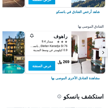
شاهد أرخص الفنادق في بانسكو
الفنادق الموصى بها
راهوف
3 نجوم
ممتاز 9.4
76 Stefan Karadja St., بانسكو, بلغاريا
0.9 كيلومتر عن وسط المدينة
269 ﷼
عرض الصفقة
مشاهدة الفنادق الأخرى الموصى بها
استكشف بانسكو