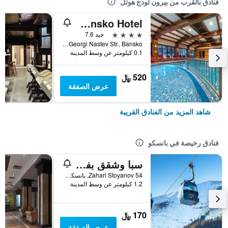
فنادق بالقرب من بيرون لودج هوتل
Lion Bansko Hotel
4 نجوم
جيد 7.6
Georgi Nastev Str., Bansko, بانسكو, بلغاريا
0.1 كيلومتر عن وسط المدينة
520 ﷼
عرض الصفقة
شاهد المزيد من الفنادق القريبة
فنادق رخيصة في بانسكو
سبا وشقق بفندق ماونتن رومانس
Zahari Stoyanov 54, بانسكو, بلغاريا
1.2 كيلومتر عن وسط المدينة
170 ﷼
عرض الصفقة