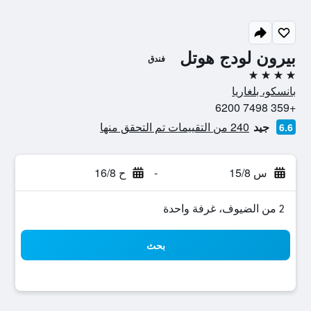
بيرون لودج هوتل
فندق
4 نجوم
بانسكو، بلغاريا
+359 7498 6200
جيد
240 من التقييمات تم التحقق منها
6.6
س 15/8
-
ح 16/8
2 من الضيوف، غرفة واحدة
بحث