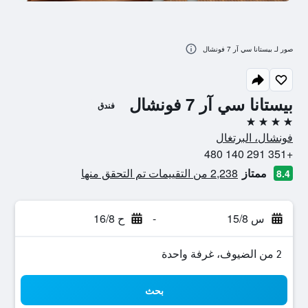
صور لـ بيستانا سي آر 7 فونشال
بيستانا سي آر 7 فونشال
فندق
4 نجوم
فونشال، البرتغال
+351 291 140 480
ممتاز
2,238 من التقييمات تم التحقق منها
8.4
س 15/8
-
ح 16/8
2 من الضيوف، غرفة واحدة
بحث