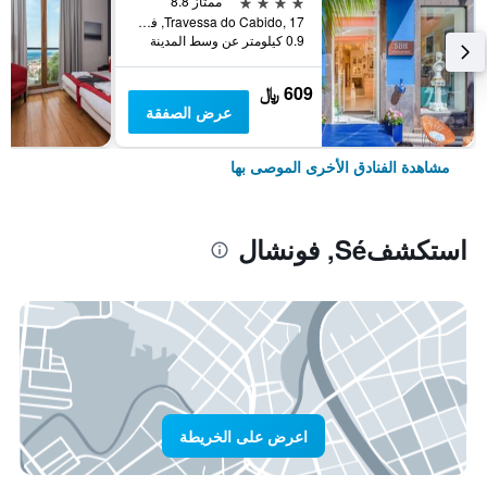
4 نجوم
ممتاز 8.8
Travessa do Cabido, 17, فونشال, جزر ماديرا, البرتغال
0.9 كيلومتر عن وسط المدينة
609 ﷼
عرض الصفقة
مشاهدة الفنادق الأخرى الموصى بها
استكشفSé, فونشال
اعرض على الخريطة