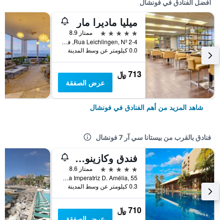
أفضل الفنادق في فونشال
ميليا ماديرا مار
5 نجوم
ممتاز 8.9
Rua Leichlingen, Nº 2-4, فونشال, جزر ماديرا, البرتغال
0.0 كيلومتر عن وسط المدينة
713 ﷼
عرض الصفقة
شاهد المزيد من أهم الفنادق في فونشال
فنادق بالقرب من بيستانا سي آر 7 فونشال
فندق وكازينو بيستانا كازينو بارك
5 نجوم
ممتاز 8.6
Rua Imperatriz D. Amélia, 55, فونشال, جزر ماديرا, البرتغال
0.3 كيلومتر عن وسط المدينة
710 ﷼
عرض الصفقة