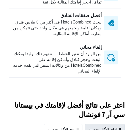
تمامًا. احجز إقامتك المثالية بكل ثقة!
أفضل صفقات الفنادق
يبحث HotelsCombined في أكثر من 3 ملايين فندق
ومكان إقامة ويجمعهم في مكان واحد حتى تتمكن من
مقارنة أماكن الإقامة المثالية.
إلغاء مجاني
من الوارد أن تتغير الخطط — نتفهم ذلك. ولهذا يمكنك
البحث وحجز فنادق وأماكن إقامة على
HotelsCombined من وكالات السفر التي تقدم خدمة
الإلغاء المجاني
اعثر على نتائج أفضل لإقامتك في بيستانا
سي آر 7 فونشال
البلدان الأكثر شعبية
المدن الأكثر شعبية