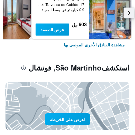
Travessa do Cabido, 17, فونشال, جزر ماديرا, البرتغال
0.9 كيلومتر عن وسط المدينة
603 ﷼
عرض الصفقة
مشاهدة الفنادق الأخرى الموصى بها
استكشفSão Martinho, فونشال
اعرض على الخريطة