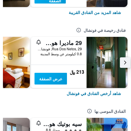
الصفقة
شاهد المزيد من الفنادق القريبة
فنادق رخيصة في فونشال
29 ماديرا هوستل
Rua Dos Netos, 29, فونشال, جزر ماديرا, البرتغال
0.8 كيلومتر عن وسط المدينة
213 ﷼
عرض الصفقة
شاهد أرخص الفنادق في فونشال
الفنادق الموصى بها
سيه بوتيك هوتيل
4 نجوم
ممتاز 8.8