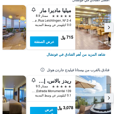
ميليا ماديرا مار
5 نجوم
ممتاز 8.9
Rua Leichlingen, Nº 2-4, فونشال, جزر ماديرا, البرتغال
0.0 كيلومتر عن وسط المدينة
715 ﷼
عرض الصفقة
شاهد المزيد من أهم الفنادق في فونشال
فنادق بالقرب من بيستانا فيليدج جاردن هوتل
ريدز بالاس، إيه بلموند هوتل، مادايرا
5 نجوم
ممتاز 9.5
Estrada Monumental 139, فونشال, جزر ماديرا, البرتغال
0.1 كيلومتر عن وسط المدينة
3,078 ﷼
عرض