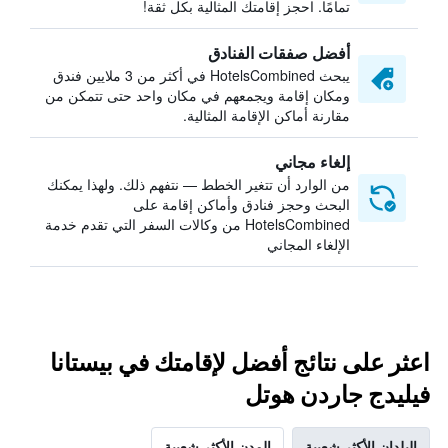
تمامًا. احجز إقامتك المثالية بكل ثقة!
أفضل صفقات الفنادق
يبحث HotelsCombined في أكثر من 3 ملايين فندق
ومكان إقامة ويجمعهم في مكان واحد حتى تتمكن من
مقارنة أماكن الإقامة المثالية.
إلغاء مجاني
من الوارد أن تتغير الخطط — نتفهم ذلك. ولهذا يمكنك
البحث وحجز فنادق وأماكن إقامة على
HotelsCombined من وكالات السفر التي تقدم خدمة
الإلغاء المجاني
اعثر على نتائج أفضل لإقامتك في بيستانا
فيليدج جاردن هوتل
البلدان الأكثر شعبية
المدن الأكثر شعبية