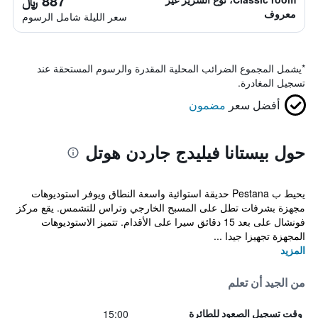
887 ﷼
معروف
سعر الليلة شامل الرسوم
*
يشمل المجموع الضرائب المحلية المقدرة والرسوم المستحقة عند
تسجيل المغادرة.
أفضل سعر
مضمون
حول بيستانا فيليدج جاردن هوتل
يحيط ب Pestana حديقة استوائية واسعة النطاق ويوفر استوديوهات
مجهزة بشرفات تطل على المسبح الخارجي وتراس للتشمس. يقع مركز
فونشال على بعد 15 دقائق سيرا على الأقدام. تتميز الاستوديوهات
المجهزة تجهيزا جيدا ...
المزيد
من الجيد أن تعلم
15:00
وقت تسجيل الصعود للطائرة