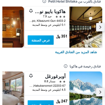
فنادق بالقرب من Petit Hotel Shitaka
هاكوبا بايبو نو كيموري
3 نجوم
جيد 7.9
4403-2 Hokujo Happo, Kitaazumi-Gun, هاكوبا, اليابان
0.1 كيلومتر عن وسط المدينة
351 ﷼
عرض الصفقة
شاهد المزيد من الفنادق القريبة
فنادق رخيصة في هاكوبا
أوبرغورغل
2 نجمتين
ممتاز 8.8
Hakubanomori 22203-67, هاكوبا, اليابان
4.5 كيلومتر عن وسط المدينة
247 ﷼