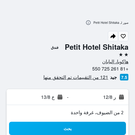
صور لـ Petit Hotel Shitaka
Petit Hotel Shitaka
فندق
2 نجمتين
هاكوبا، اليابان
+81 261 725 550
جيد
121 من التقييمات تم التحقق منها
7.5
ر 12/8
-
خ 13/8
2 من الضيوف، غرفة واحدة
بحث